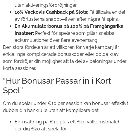
utan aktiveringsfördröjningar.
10% Veckovis Cashback på Slots:
Få tillbaka en del
av förlusterna snabbt—även efter några få spins.
En Akumulatorbonus på 100% på Framgångsrika
Insatser:
Perfekt för spelare som gillar snabba
ackumulationer över flera evenemang.
Den stora fördelen är att villkoren för varje kampanj är
enkla; inga komplicerade bonuskoder eller dolda krav
som fördröjer din möjlighet att ta del av belöningar under
korta sessioner.
“Hur Bonusar Passar in i Kort
Spel”
Om du spelar under €10 per session kan bonusar effektivt
dubbla din bankrulle utan att komplicera det:
En insättning på €10 plus ett €10 välkomstmatch
ger dig €20 att spela för.