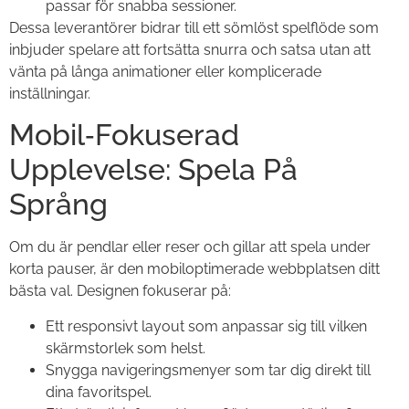
passar för snabba sessioner.
Dessa leverantörer bidrar till ett sömlöst spelflöde som
inbjuder spelare att fortsätta snurra och satsa utan att
vänta på långa animationer eller komplicerade
inställningar.
Mobil‑Fokuserad
Upplevelse: Spela På
Språng
Om du är pendlar eller reser och gillar att spela under
korta pauser, är den mobiloptimerade webbplatsen ditt
bästa val. Designen fokuserar på:
Ett responsivt layout som anpassar sig till vilken
skärmstorlek som helst.
Snygga navigeringsmenyer som tar dig direkt till
dina favoritspel.