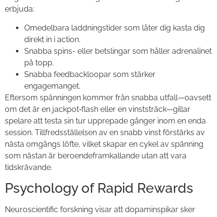
erbjuda:
Omedelbara laddningstider som låter dig kasta dig
direkt in i action.
Snabba spins- eller betslingar som håller adrenalinet
på topp.
Snabba feedbackloopar som stärker
engagemanget.
Eftersom spänningen kommer från snabba utfall—oavsett
om det är en jackpot‑flash eller en vinststräck—gillar
spelare att testa sin tur upprepade gånger inom en enda
session. Tillfredsställelsen av en snabb vinst förstärks av
nästa omgångs löfte, vilket skapar en cykel av spänning
som nästan är beroendeframkallande utan att vara
tidskrävande.
Psychology of Rapid Rewards
Neuroscientific forskning visar att dopaminspikar sker