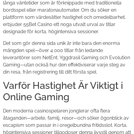
långa väntetider som är förknippade med traditionella
bordsspel eller maratonautomater. Om du söker en
plattform som värdesätter hastighet och omedelbarhet,
erbjuder 55Bet Casino ett noga utvalt urval av titlar
designade för korta, högintensiva sessioner.
Det som gör denna sida unik är inte bara den enorma
mängden spel—över 4 000 titlar från ledande
leverantörer som NetEnt, Yggdrasil Gaming och Evolution
Gaming—utan också hur den effektiviserar varje steg av
din resa, från registrering till ditt första spel.
Varför Hastighet Är Viktigt i
Online Gaming
Den moderna casinospelaren jonglerar ofta flera
åtaganden—arbete, familj, resor—och söker ögonblick av
escapism som passar in i oregelbundna fritidsslot. Korta,
högintensiva sessioner tillgodoser denna livsstil genom att