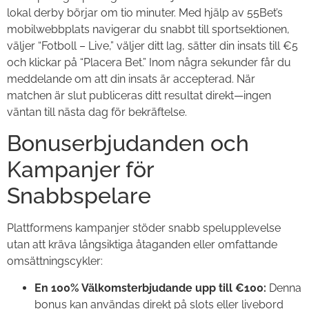
lokal derby börjar om tio minuter. Med hjälp av 55Bet’s
mobilwebbplats navigerar du snabbt till sportsektionen,
väljer “Fotboll – Live,” väljer ditt lag, sätter din insats till €5
och klickar på “Placera Bet.” Inom några sekunder får du
meddelande om att din insats är accepterad. När
matchen är slut publiceras ditt resultat direkt—ingen
väntan till nästa dag för bekräftelse.
Bonuserbjudanden och
Kampanjer för
Snabbspelare
Plattformens kampanjer stöder snabb spelupplevelse
utan att kräva långsiktiga åtaganden eller omfattande
omsättningscykler:
En 100% Välkomsterbjudande upp till €100:
Denna
bonus kan användas direkt på slots eller livebord