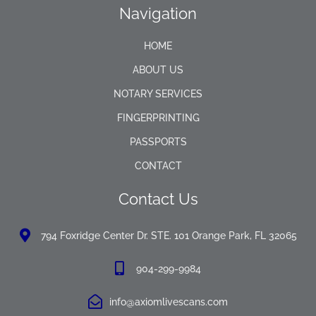
Navigation
HOME
ABOUT US
NOTARY SERVICES
FINGERPRINTING
PASSPORTS
CONTACT
Contact Us
794 Foxridge Center Dr. STE. 101 Orange Park, FL 32065
904-299-9984
info@axiomlivescans.com