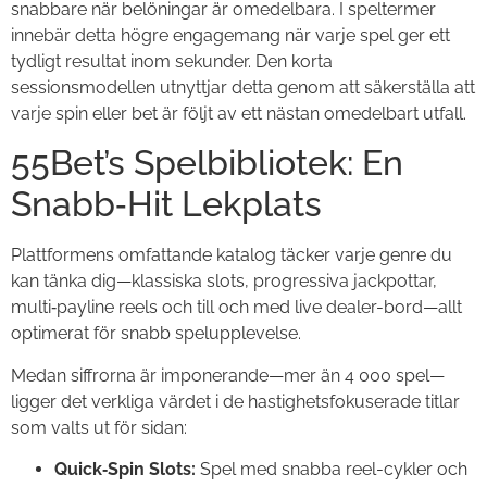
snabbare när belöningar är omedelbara. I speltermer
innebär detta högre engagemang när varje spel ger ett
tydligt resultat inom sekunder. Den korta
sessionsmodellen utnyttjar detta genom att säkerställa att
varje spin eller bet är följt av ett nästan omedelbart utfall.
55Bet’s Spelbibliotek: En
Snabb‑Hit Lekplats
Plattformens omfattande katalog täcker varje genre du
kan tänka dig—klassiska slots, progressiva jackpottar,
multi‑payline reels och till och med live dealer-bord—allt
optimerat för snabb spelupplevelse.
Medan siffrorna är imponerande—mer än 4 000 spel—
ligger det verkliga värdet i de hastighetsfokuserade titlar
som valts ut för sidan:
Quick‑Spin Slots:
Spel med snabba reel-cykler och