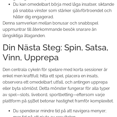
Du kan omedelbart börja med låga insatser, siktande
på snabba vinster som stärker självförtroendet och
håller dig engagerad.
Denna samverkan mellan bonusar och snabbspel
uppmuntrar till återkommande besök snarare än
långsiktiga åtaganden.
Din Nästa Steg: Spin, Satsa,
Vinn, Upprepa
Den centrala cykeln för spelare med korta sessioner är
enkel men kraftfull: hitta ett spel, placera en insats,
observera ett omedelbart utfall, och antingen upprepa
eller byta sömlöst. Detta mönster fungerar för alla typer
av spel—slots, livebord, sportbetting—eftersom varje
plattform på 55Bet betonar hastighet framför komplexitet.
Du spenderar mindre tid på att navigera menyer;