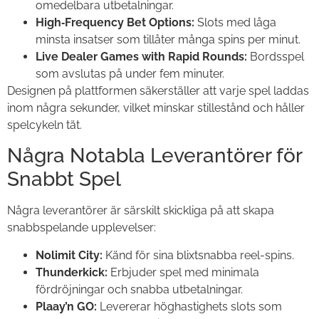
omedelbara utbetalningar.
High‑Frequency Bet Options:
Slots med låga
minsta insatser som tillåter många spins per minut.
Live Dealer Games with Rapid Rounds:
Bordsspel
som avslutas på under fem minuter.
Designen på plattformen säkerställer att varje spel laddas
inom några sekunder, vilket minskar stillestånd och håller
spelcykeln tät.
Några Notabla Leverantörer för
Snabbt Spel
Några leverantörer är särskilt skickliga på att skapa
snabbspelande upplevelser:
Nolimit City:
Känd för sina blixtsnabba reel-spins.
Thunderkick:
Erbjuder spel med minimala
fördröjningar och snabba utbetalningar.
Plaay’n GO:
Levererar höghastighets slots som