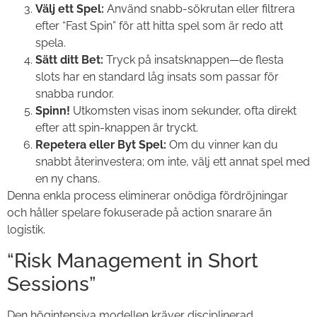
Välj ett Spel:
Använd snabb-sökrutan eller filtrera
efter “Fast Spin” för att hitta spel som är redo att
spela.
Sätt ditt Bet:
Tryck på insatsknappen—de flesta
slots har en standard låg insats som passar för
snabba rundor.
Spinn!
Utkomsten visas inom sekunder, ofta direkt
efter att spin-knappen är tryckt.
Repetera eller Byt Spel:
Om du vinner kan du
snabbt återinvestera; om inte, välj ett annat spel med
en ny chans.
Denna enkla process eliminerar onödiga fördröjningar
och håller spelare fokuserade på action snarare än
logistik.
“Risk Management in Short
Sessions”
Den högintensiva modellen kräver disciplinerad