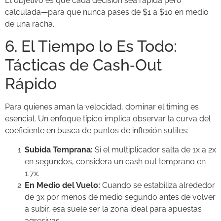
El objetivo es que cada decisión sea rápida pero
calculada—para que nunca pases de $1 a $10 en medio
de una racha.
6. El Tiempo lo Es Todo:
Tácticas de Cash‑Out
Rápido
Para quienes aman la velocidad, dominar el timing es
esencial. Un enfoque típico implica observar la curva del
coeficiente en busca de puntos de inflexión sutiles:
Subida Temprana:
Si el multiplicador salta de 1x a 2x
en segundos, considera un cash out temprano en
1.7x.
En Medio del Vuelo:
Cuando se estabiliza alrededor
de 3x por menos de medio segundo antes de volver
a subir, esa suele ser la zona ideal para apuestas
agresivas.