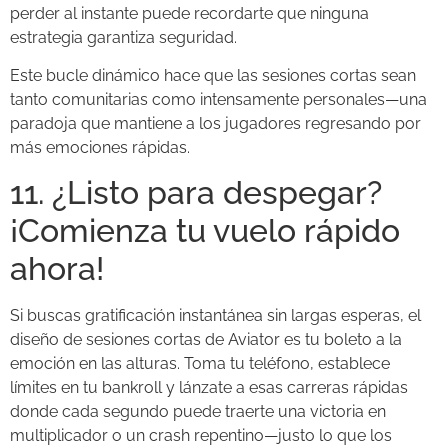
perder al instante puede recordarte que ninguna
estrategia garantiza seguridad.
Este bucle dinámico hace que las sesiones cortas sean
tanto comunitarias como intensamente personales—una
paradoja que mantiene a los jugadores regresando por
más emociones rápidas.
11. ¿Listo para despegar?
¡Comienza tu vuelo rápido
ahora!
Si buscas gratificación instantánea sin largas esperas, el
diseño de sesiones cortas de Aviator es tu boleto a la
emoción en las alturas. Toma tu teléfono, establece
límites en tu bankroll y lánzate a esas carreras rápidas
donde cada segundo puede traerte una victoria en
multiplicador o un crash repentino—justo lo que los