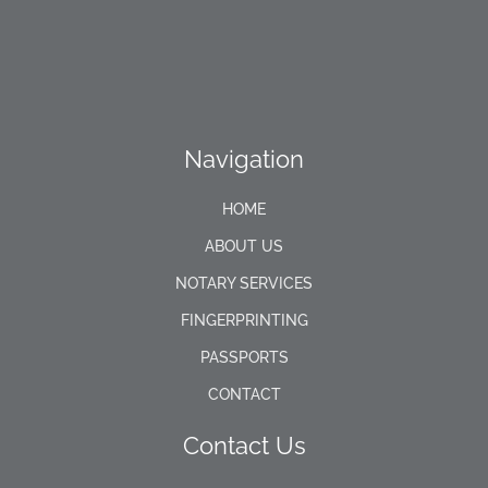
Navigation
HOME
ABOUT US
NOTARY SERVICES
FINGERPRINTING
PASSPORTS
CONTACT
Contact Us