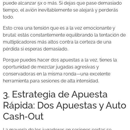
puede alcanzar 5x o más. Si dejas que pase demasiado
tiempo, el avión inevitablemente se alejará y perderás
todo.
Esto crea una tensión que es a la vez emocionante y
brutal: estás constantemente equilibrando la tentación de
multiplicadores más altos contra la certeza de una
pérdida si esperas demasiado.
Porque puedes hacer dos apuestas a la vez, tienes la
oportunidad de mezclar jugadas agresivas y
conservadoras en la misma ronda—una excelente
herramienta para sesiones de alta intensidad.
3. Estrategia de Apuesta
Rápida: Dos Apuestas y Auto
Cash‑Out
La mayoría de los jugadores en sesiones cortas se