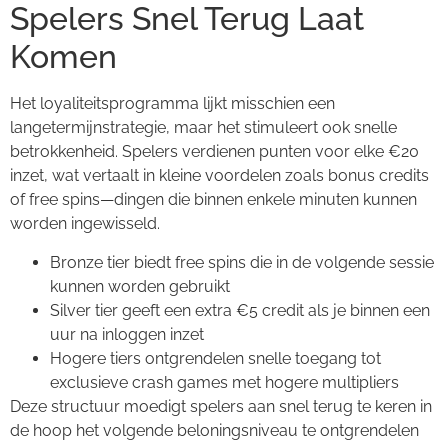
Spelers Snel Terug Laat
Komen
Het loyaliteitsprogramma lijkt misschien een
langetermijnstrategie, maar het stimuleert ook snelle
betrokkenheid. Spelers verdienen punten voor elke €20
inzet, wat vertaalt in kleine voordelen zoals bonus credits
of free spins—dingen die binnen enkele minuten kunnen
worden ingewisseld.
Bronze tier biedt free spins die in de volgende sessie
kunnen worden gebruikt
Silver tier geeft een extra €5 credit als je binnen een
uur na inloggen inzet
Hogere tiers ontgrendelen snelle toegang tot
exclusieve crash games met hogere multipliers
Deze structuur moedigt spelers aan snel terug te keren in
de hoop het volgende beloningsniveau te ontgrendelen