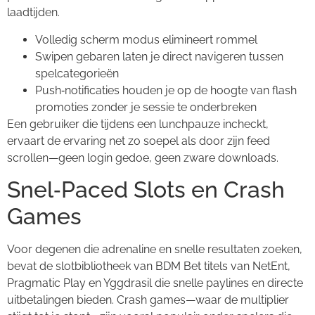
laadtijden.
Volledig scherm modus elimineert rommel
Swipen gebaren laten je direct navigeren tussen
spelcategorieën
Push‑notificaties houden je op de hoogte van flash
promoties zonder je sessie te onderbreken
Een gebruiker die tijdens een lunchpauze incheckt,
ervaart de ervaring net zo soepel als door zijn feed
scrollen—geen login gedoe, geen zware downloads.
Snel‑Paced Slots en Crash
Games
Voor degenen die adrenaline en snelle resultaten zoeken,
bevat de slotbibliotheek van BDM Bet titels van NetEnt,
Pragmatic Play en Yggdrasil die snelle paylines en directe
uitbetalingen bieden. Crash games—waar de multiplier