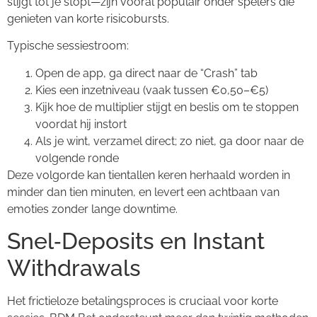
stijgt tot je stopt—zijn vooral populair onder spelers die
genieten van korte risicobursts.
Typische sessiestroom:
Open de app, ga direct naar de “Crash” tab
Kies een inzetniveau (vaak tussen €0,50–€5)
Kijk hoe de multiplier stijgt en beslis om te stoppen
voordat hij instort
Als je wint, verzamel direct; zo niet, ga door naar de
volgende ronde
Deze volgorde kan tientallen keren herhaald worden in
minder dan tien minuten, en levert een achtbaan van
emoties zonder lange downtime.
Snel‑Deposits en Instant
Withdrawals
Het frictieloze betalingsproces is cruciaal voor korte