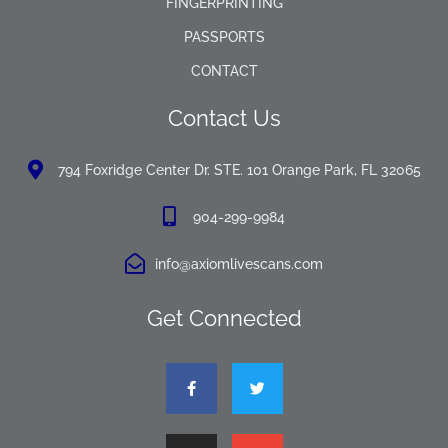
FINGERPRINTING
PASSPORTS
CONTACT
Contact Us
794 Foxridge Center Dr. STE. 101 Orange Park, FL 32065
904-299-9984
info@axiomlivescans.com
Get Connected