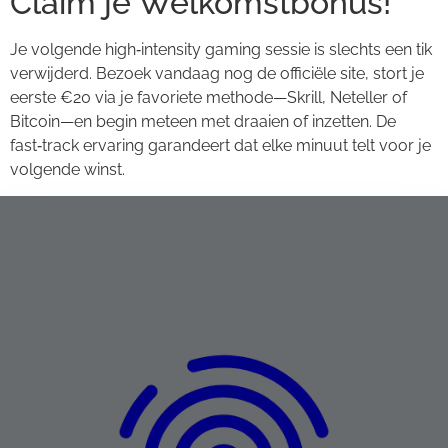
Claim je Welkomstbonus!
Je volgende high‑intensity gaming sessie is slechts een tik
verwijderd. Bezoek vandaag nog de officiële site, stort je
eerste €20 via je favoriete methode—Skrill, Neteller of
Bitcoin—en begin meteen met draaien of inzetten. De
fast‑track ervaring garandeert dat elke minuut telt voor je
volgende winst.