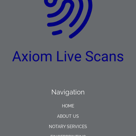
Navigation
HOME
ABOUT US
NOTARY SERVICES