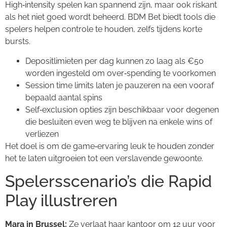
High‑intensity spelen kan spannend zijn, maar ook riskant
als het niet goed wordt beheerd. BDM Bet biedt tools die
spelers helpen controle te houden, zelfs tijdens korte
bursts.
Depositlimieten per dag kunnen zo laag als €50
worden ingesteld om over‑spending te voorkomen
Session time limits laten je pauzeren na een vooraf
bepaald aantal spins
Self‑exclusion opties zijn beschikbaar voor degenen
die besluiten even weg te blijven na enkele wins of
verliezen
Het doel is om de game‑ervaring leuk te houden zonder
het te laten uitgroeien tot een verslavende gewoonte.
Spelersscenario’s die Rapid
Play illustreren
Mara in Brussel:
Ze verlaat haar kantoor om 12 uur voor