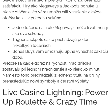
Sekcia slotov je ihriskom pre tých, ktorí chcú okamžitú
satisfakciu. Hry ako Megaways a Jackpots ponúkajú
rýchle otáčanie, čo vám umožní cítiť vzrušenie z každej
otočky kolies v priebehu sekúnd.
Jedno točenie na titule Megaways môže trvať menej
ako dve sekundy.
Trigger Jackpots často prichádzajú po len
niekoľkých točeniach.
Bonus Buys vám umožňujú úplne vynechať čakaciu
dobu.
Pretože sa kladie dôraz na rýchlosť, hráči zriedka
zostávajú pri jednom hrách dlhšie ako niekoľko minút.
Namiesto toho prechádzajú z jedného titulu na druhý,
prenasledujúc nové symboly a čerstvé výplaty.
Live Casino Lightning: Power
Up Roulette & Crazy Time