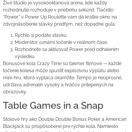
Živé štúdio je vysokooktánová aréna, kde každý
rozhodnutie rozhoduje v priebehu sekúnd. Tlačidlo
“Power” v Power Up Roulette vám dá krátke okno na
zdvojnásobenie stávky predtým, než dopadne guľa.
Rýchlo si podáte stávku.
Moderátor oznámi točenie v reálnom čase.
Rozhodnete sa aktivovať Power pred odhalením
výsledku.
Bonusové kolá Crazy Time sú takmer filmové — každé
točenie kolesa môže spustiť explozívnu výplatu alebo
mini-hru, ktorá vypláca okamžite. Tempo je neúprosné,
udržiava adrenalín vysoký a hráčov prilepených na
obrazovky.
Table Games in a Snap
Stolové hry ako Double Double Bonus Poker a American
Blackjack sú prispôsobené pre rýchle kolá. Namiesto