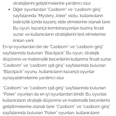
stratejilerini geliştirmelerine yardımcı olur.
Diğer oyunlardan “Casibom” ve “casibom giriş”
sayfalarında “Mystery Joker” slotu, kullanıcıların
belirsizlik içinde kazanç elde etmelerine olanak tanır.
Bu oyun, kazançlı kombinasyonları bulma fırsatı
sunar ve kullanıcıların stratejilerini test etmelerine
imkan verir.
En iyi oyunlardan biri de “Casibom” ve “casibom giriş”
sayfalarında bulunan “Blackjack”. Bu oyun, stratejik
düşünme ve matematik becerilerini kullanma fırsatı sunar.
“Casibom” ve “casibom 158 giriş” sayfalarında bulunan
“Blackjack” oyunu, kullanıcıların kazançlı oyunlar
oynayabilmelerine yardımcı olur.
“Casibom” ve “casibom 158 giriş” sayfalarında bulunan
“Poker” oyunları da en iyi oyunlardan biridir. Bu oyunlar,
kullanıcıların stratejik düşünme ve matematik becerilerini
geliştirmelerine olanak tanır. “Casibom” ve “casibom giriş”
sayfalarında bulunan “Poker” oyunları, kullanıcıların