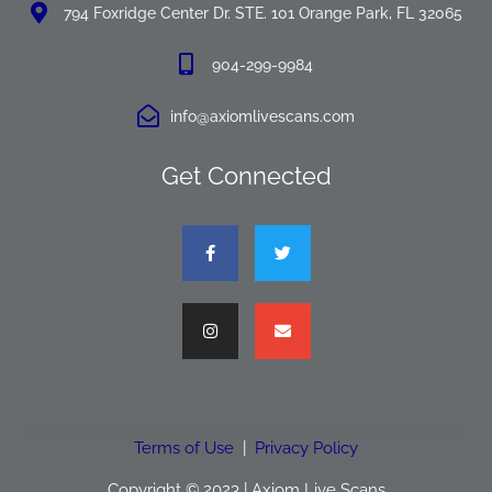
794 Foxridge Center Dr. STE. 101 Orange Park, FL 32065
904-299-9984
info@axiomlivescans.com
Get Connected
Terms of Use
|
Privacy Policy
Copyright © 2023 | Axiom Live Scans