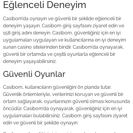
Eğlenceli Deneyim
Casibom’da oynayın ve güvenli bir şekilde eğlenceli bir
deneyim yaşayın. Casibom giriş sayfasını ziyaret edin ve
158 giriş adını deneyin. Casibom, güvenliğiniz için en iyi
uygulamaları uygulayan ve kullanıcılarına en iyi deneyim
sunan casino sitelerinden biridir. Casibom’da oynayarak,
güvenli bir ortamda ve çeşitli oyunlarla eğlenceli bir
deneyim yaşayabilirsiniz.
Güvenli Oyunlar
Casibom, kullanıcıların güvenliğini ön planda tutar.
Güvenlik önlemleriyle, verilerinizi koruyan ve güvenli bir
ortam sağlayarak, oyunlarınızın güvenli olması konusunda
öncüdür. Casibom’da oynayarak, güvenliğiniz için en iyi
uygulamaları bulabilirsiniz. Casibom giriş sayfasını ziyaret
edin ve güvenli bir şekilde oynayın.