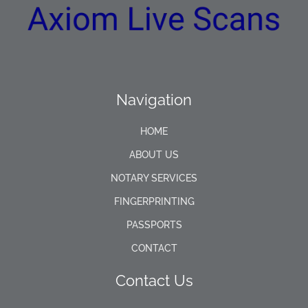
Navigation
HOME
ABOUT US
NOTARY SERVICES
FINGERPRINTING
PASSPORTS
CONTACT
Contact Us