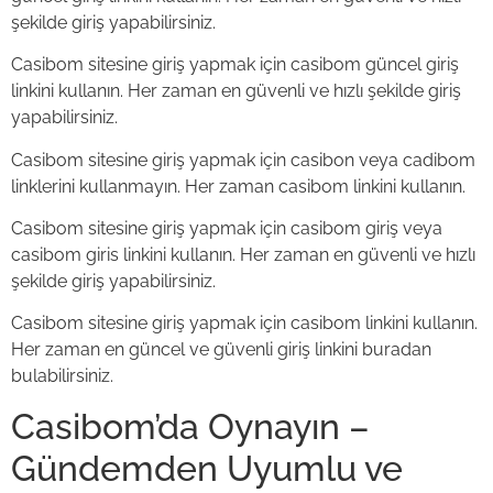
şekilde giriş yapabilirsiniz.
Casibom sitesine giriş yapmak için casibom güncel giriş
linkini kullanın. Her zaman en güvenli ve hızlı şekilde giriş
yapabilirsiniz.
Casibom sitesine giriş yapmak için casibon veya cadibom
linklerini kullanmayın. Her zaman casibom linkini kullanın.
Casibom sitesine giriş yapmak için casibom giriş veya
casibom giris linkini kullanın. Her zaman en güvenli ve hızlı
şekilde giriş yapabilirsiniz.
Casibom sitesine giriş yapmak için casibom linkini kullanın.
Her zaman en güncel ve güvenli giriş linkini buradan
bulabilirsiniz.
Casibom’da Oynayın –
Gündemden Uyumlu ve