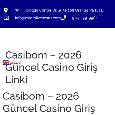
794 Foxridge Center Dr. Suite 109 Orange Park, FL
info@axiomlivescans.com
904-299-9984
Casibom – 2026
English
▼
Güncel Casino Giriş
Linki
Casibom – 2026
Güncel Casino Giriş