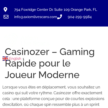
794 Foxridge Center Dr. Suite 109 Orange Park, FL
info@axiomlivescans.com
904-299-9984
Casinozer – Gaming
English
▼
Rapide pour le
Joueur Moderne
Lorsque vous êtes en déplacement, vous souhaitez un
casino qui suit votre rythme. Casinozer offre exactement
cela : une plateforme conçue pour de courtes explosions
d’excitation, où chaque spin ressemble plus à un sprint