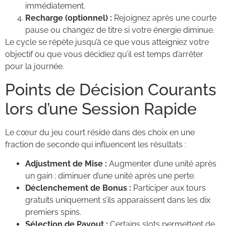
immédiatement.
Recharge (optionnel) :
Rejoignez après une courte
pause ou changez de titre si votre énergie diminue.
Le cycle se répète jusqu’à ce que vous atteigniez votre
objectif ou que vous décidiez qu’il est temps d’arrêter
pour la journée.
Points de Décision Courants
lors d’une Session Rapide
Le cœur du jeu court réside dans des choix en une
fraction de seconde qui influencent les résultats :
Adjustment de Mise :
Augmenter d’une unité après
un gain ; diminuer d’une unité après une perte.
Déclenchement de Bonus :
Participer aux tours
gratuits uniquement s’ils apparaissent dans les dix
premiers spins.
Sélection de Payout :
Certains slots permettent de