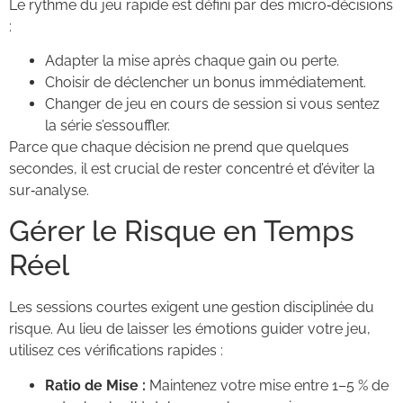
Le rythme du jeu rapide est défini par des micro‑décisions
:
Adapter la mise après chaque gain ou perte.
Choisir de déclencher un bonus immédiatement.
Changer de jeu en cours de session si vous sentez
la série s’essouffler.
Parce que chaque décision ne prend que quelques
secondes, il est crucial de rester concentré et d’éviter la
sur‑analyse.
Gérer le Risque en Temps
Réel
Les sessions courtes exigent une gestion disciplinée du
risque. Au lieu de laisser les émotions guider votre jeu,
utilisez ces vérifications rapides :
Ratio de Mise :
Maintenez votre mise entre 1–5 % de