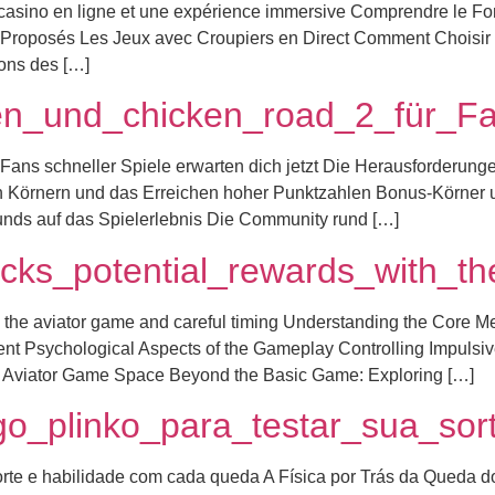
 casino en ligne et une expérience immersive Comprendre le Fo
ux Proposés Les Jeux avec Croupiers en Direct Comment Choisir
ions des […]
en_und_chicken_road_2_für_Fa
 Fans schneller Spiele erwarten dich jetzt Die Herausforderun
on Körnern und das Erreichen hoher Punktzahlen Bonus-Körner 
unds auf das Spielerlebnis Die Community rund […]
ocks_potential_rewards_with_t
th the aviator game and careful timing Understanding the Core M
nt Psychological Aspects of the Gameplay Controlling Impulsiv
he Aviator Game Space Beyond the Basic Game: Exploring […]
ogo_plinko_para_testar_sua_s
 sorte e habilidade com cada queda A Física por Trás da Queda 