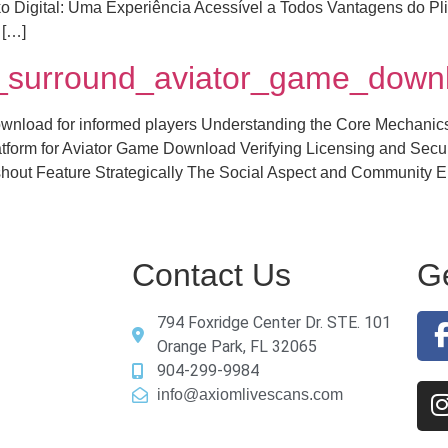
o Digital: Uma Experiência Acessível a Todos Vantagens do Pli
 […]
es_surround_aviator_game_down
 download for informed players Understanding the Core Mechani
atform for Aviator Game Download Verifying Licensing and Secur
shout Feature Strategically The Social Aspect and Community 
Contact Us
G
794 Foxridge Center Dr. STE. 101
Orange Park, FL 32065
904-299-9984
info@axiomlivescans.com