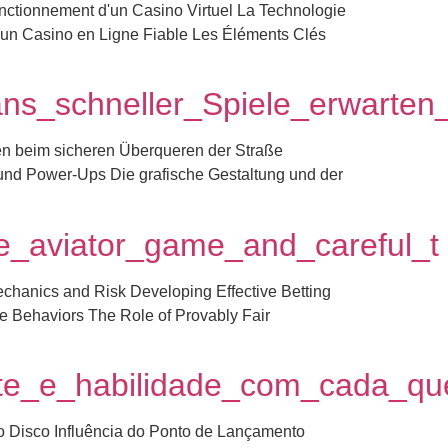
nctionnement d'un Casino Virtuel La Technologie
 un Casino en Ligne Fiable Les Éléments Clés
ns_schneller_Spiele_erwarten
gen beim sicheren Überqueren der Straße
und Power-Ups Die grafische Gestaltung und der
he_aviator_game_and_careful_t
echanics and Risk Developing Effective Betting
e Behaviors The Role of Provably Fair
orte_e_habilidade_com_cada_qu
do Disco Influência do Ponto de Lançamento