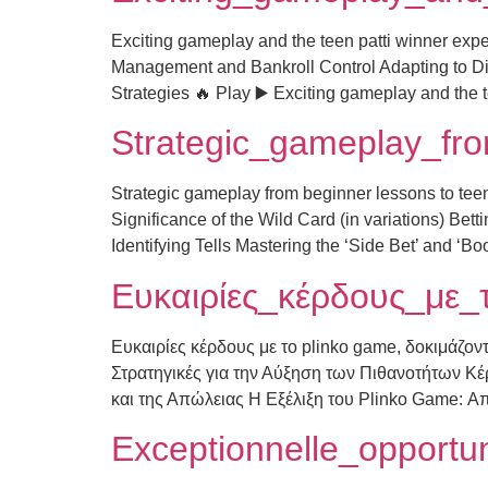
Exciting gameplay and the teen patti winner expe
Management and Bankroll Control Adapting to Di
Strategies 🔥 Play ▶️ Exciting gameplay and the t
Strategic_gameplay_fr
Strategic gameplay from beginner lessons to tee
Significance of the Wild Card (in variations) Bet
Identifying Tells Mastering the ‘Side Bet’ and ‘Bo
Ευκαιρίες_κέρδους_με_
Ευκαιρίες κέρδους με το plinko game, δοκιμάζο
Στρατηγικές για την Αύξηση των Πιθανοτήτων Κέ
και της Απώλειας Η Εξέλιξη του Plinko Game: Α
Exceptionnelle_opport