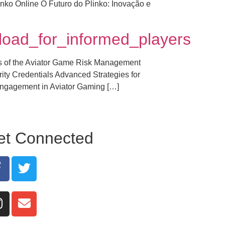
nko Online O Futuro do Plinko: Inovação e
load_for_informed_players
cs of the Aviator Game Risk Management
ity Credentials Advanced Strategies for
Engagement in Aviator Gaming […]
et Connected