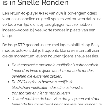
is in Snelle Ronden
Een return-to-player (RTP) van 98% is bovengemiddeld
voor casinospellen en geeft spelers vertrouwen dat ze na
verloop van tijd dicht bij terugkrijgen wat ze hebben
ingezet—vooral bij veel korte rondes in plaats van één
lange.
De hoge RTP gecombineerd met lage volatiliteit op Easy
modus betekent dat je frequente kleine winsten zult zien
die de momentum levend houden tijdens snelle sessies.
De theoretische maximale multiplier is astronomisch
(meer dan twee miljoen keer), maar korte rondes
bereiken die extremen zelden.
De RNG‑engine is bewezen eerlijk via
blockchain‑verificatie—dus elke uitkomst is
transparant en niet te manipuleren.
Je kunt realtime de kans zien dat je op een val stapt
terwijl de kip vordert—dit helpt snellere beslissingen te