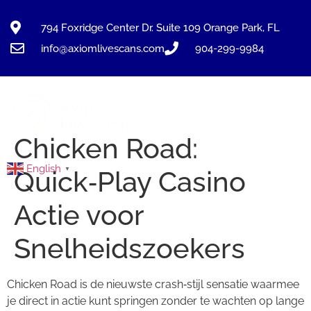
794 Foxridge Center Dr. Suite 109 Orange Park, FL
info@axiomlivescans.com
904-299-9984
Chicken Road:
English
▼
Quick‑Play Casino
Actie voor
Snelheidszoekers
Chicken Road is de nieuwste crash‑stijl sensatie waarmee
je direct in actie kunt springen zonder te wachten op lange