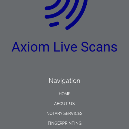
Navigation
HOME
ABOUT US
NOTARY SERVICES
FINGERPRINTING