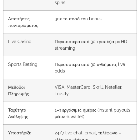
spins
Απαιτήσεις
30x το ποσό του bonus
πονταρίσματος
Live Casino
Περισσότερα από 30 τραπέζια με HD
streaming
Sports Betting
Περισσότερα από 30 αθλήματα, live
odds
Μέθοδοι
VISA, MasterCard, Skrill, Neteller,
Πληρωμής
Trustly
Ταχύτητα
1–3 εργάσιμες ημέρες (instant payouts
Ανάληψης
μέσω e‑wallet)
Υποστήριξη
24/7 live chat, email, τηλέφωνο –
ελληνική γλώσσα