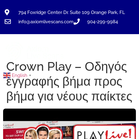
794 Foxridge Center Dr. Suite 109 Orange Park, FL
info@axiomlivescans.com
904-299-9984
Crown Play – Οδηγός
English
▼
εγγραφής βήμα προς
βήμα για νέους παίκτες