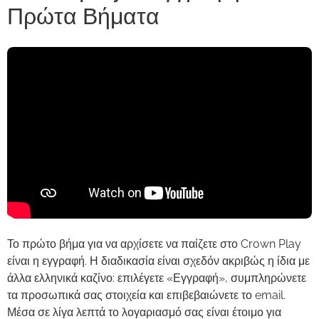
Πρώτα Βήματα
Το πρώτο βήμα για να αρχίσετε να παίζετε στο Crown Play
είναι η εγγραφή. Η διαδικασία είναι σχεδόν ακριβώς η ίδια με
άλλα ελληνικά καζίνο: επιλέγετε «Εγγραφή», συμπληρώνετε
τα προσωπικά σας στοιχεία και επιβεβαιώνετε το email.
Μέσα σε λίγα λεπτά το λογαριασμό σας είναι έτοιμο για