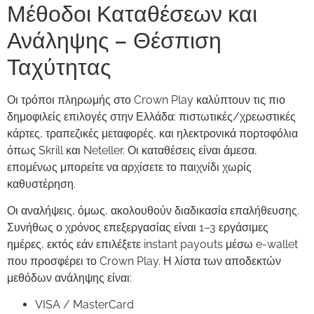
Μέθοδοι Καταθέσεων και
Ανάληψης – Θέσπιση
Ταχύτητας
Οι τρόποι πληρωμής στο Crown Play καλύπτουν τις πιο
δημοφιλείς επιλογές στην Ελλάδα: πιστωτικές/χρεωστικές
κάρτες, τραπεζικές μεταφορές, και ηλεκτρονικά πορτοφόλια
όπως Skrill και Neteller. Οι καταθέσεις είναι άμεσα,
επομένως μπορείτε να αρχίσετε το παιχνίδι χωρίς
καθυστέρηση.
Οι αναλήψεις, όμως, ακολουθούν διαδικασία επαλήθευσης.
Συνήθως ο χρόνος επεξεργασίας είναι 1–3 εργάσιμες
ημέρες, εκτός εάν επιλέξετε instant payouts μέσω e-wallet
που προσφέρει το Crown Play. Η λίστα των αποδεκτών
μεθόδων ανάληψης είναι:
VISA / MasterCard