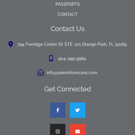
PASSPORTS
CONTACT
Contact Us
794 Foxridge Center Dr. STE. 101 Orange Park, FL 32065
904-299-9984
info@axiomlivescans.com
Get Connected