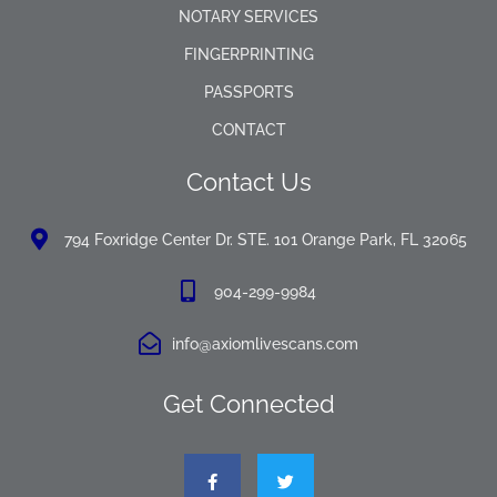
NOTARY SERVICES
FINGERPRINTING
PASSPORTS
CONTACT
Contact Us
794 Foxridge Center Dr. STE. 101 Orange Park, FL 32065
904-299-9984
info@axiomlivescans.com
Get Connected