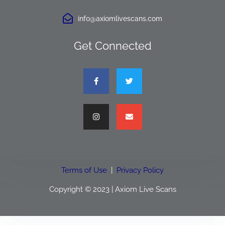
info@axiomlivescans.com
Get Connected
Terms of Use
|
Privacy Policy
Copyright © 2023 | Axiom Live Scans