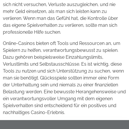
sich nicht versuchen, Verluste auszugleichen, und nie
mehr Geld einsetzen, als man sich leisten kann zu
verlieren. Wenn man das Gefühl hat, die Kontrolle über
das eigene Spielverhalten zu verlieren, sollte man sich
professionelle Hilfe suchen.
Online-Casinos bieten oft Tools und Ressourcen an, um
Spielern zu helfen, verantwortungsbewusst zu spielen.
Dazu gehören beispielsweise Einzahlungslimits,
Verlustlimits und Selbstausschlüsse. Es ist wichtig, diese
Tools zu nutzen und sich Unterstützung zu suchen, wenn
man sie benötigt. Glücksspiele sollten immer eine Form
der Unterhaltung sein und niemals zu einer finanziellen
Belastung werden. Eine bewusste Herangehensweise und
ein verantwortungsvoller Umgang mit dem eigenen
Spielverhalten sind entscheidend für ein positives und
nachhaltiges Casino-Erlebnis.