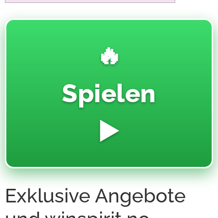
🔥
Spielen
▶️
Exklusive Angebote