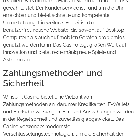
reguliert, was ein hohes Maß an Sicherheit und Fairness
gewährleistet. Der Kundenservice ist rund um die Uhr
erreichbar und bietet schnelle und kompetente
Unterstützung. Ein weiterer Vorteil ist die
benutzerfreundliche Website, die sowohl auf Desktop-
Computern als auch auf mobilen Geräten problemlos
genutzt werden kann. Das Casino legt großen Wert auf
Innovation und bietet regelmäßig neue Spiele und
Aktionen an.
Zahlungsmethoden und
Sicherheit
Winspirit Casino bietet eine Vielzahl von
Zahlungsmethoden an, darunter Kreditkarten, E-Wallets
und Banküberweisungen. Ein- und Auszahlungen werden
in der Regel schnell und zuverlässig abgewickelt. Das
Casino verwendet modernste
Verschlüsselungstechnologien, um die Sicherheit der