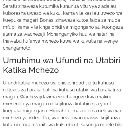
Sarafu zinaweza kutumika kununua vitu vya ziada au
kuboresha uwezo wa kuku, kama vile kasi au uwezo wa
kuepuka magari. Bonasi zinaweza kutoa faida za muda
mfupi, kama vile kinga dhidi ya migongano au kuongeza
alama za wachezaji. Mchanganyiko huu wa hatari na
thawabu hufanya mchezo kuwa wa kuvutia na wenye
changamoto.
Umuhimu wa Ufundi na Utabiri
Katika Mchezo
Ufundi katika mchezo wa chickenroad sio tu kuhusu
reflexes za haraka bali pia kuhusu utabiri wa harakati za
magari. Wachezaji lazima wachunguze kwa makini
mienendo ya magari na kujifunza kutabiri njia yao ili
kuepuka migongano. Hii inahitaji mazoezi na uelewa wa
michezo ya video. Pia, wachezaji wanapaswa kujifunza
kutumia muda sahihi wa kukimbia ili kusonga mbele bila