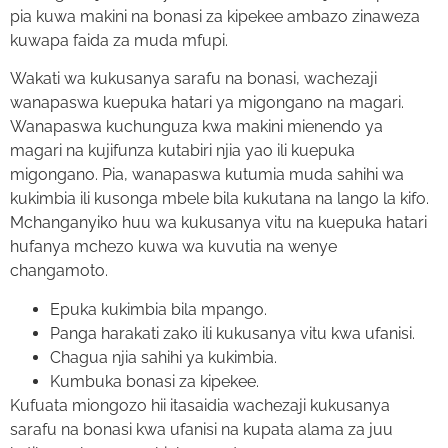
pia kuwa makini na bonasi za kipekee ambazo zinaweza
kuwapa faida za muda mfupi.
Wakati wa kukusanya sarafu na bonasi, wachezaji
wanapaswa kuepuka hatari ya migongano na magari.
Wanapaswa kuchunguza kwa makini mienendo ya
magari na kujifunza kutabiri njia yao ili kuepuka
migongano. Pia, wanapaswa kutumia muda sahihi wa
kukimbia ili kusonga mbele bila kukutana na lango la kifo.
Mchanganyiko huu wa kukusanya vitu na kuepuka hatari
hufanya mchezo kuwa wa kuvutia na wenye
changamoto.
Epuka kukimbia bila mpango.
Panga harakati zako ili kukusanya vitu kwa ufanisi.
Chagua njia sahihi ya kukimbia.
Kumbuka bonasi za kipekee.
Kufuata miongozo hii itasaidia wachezaji kukusanya
sarafu na bonasi kwa ufanisi na kupata alama za juu