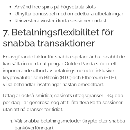
Använd free spins på högvolatila slots.
Utnyttja bonusspel med omedelbara utbetalningar.
Reinvestera vinster i korta sessioner endast.
7. Betalningsflexibilitet för
snabba transaktioner
En avgörande faktor för snabba spelare är hur snabbt de
kan sätta in och ta ut pengar. Golden Panda stöder ett
imponerande utbud av betalningsmetoder, inklusive
kryptovalutor som Bitcoin (BTC) och Ethereum (ETH),
vilka behandlar insättningar nästan omedelbart.
Uttag är också smidiga; casinots uttagsgränser—€4,000
per dag—är generösa nog att tillåta flera korta sessioner
utan att nå gränser för tidigt.
Välj snabba betalningsmetoder (krypto eller snabba
banköverföringar).