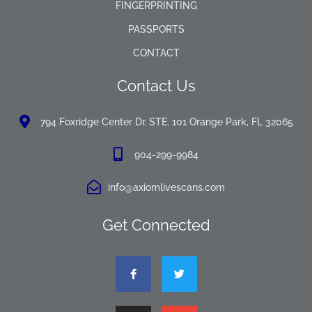
FINGERPRINTING
PASSPORTS
CONTACT
Contact Us
794 Foxridge Center Dr. STE. 101 Orange Park, FL 32065
904-299-9984
info@axiomlivescans.com
Get Connected