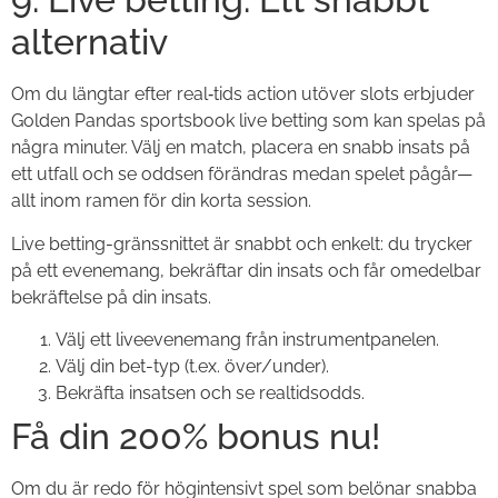
alternativ
Om du längtar efter real‑tids action utöver slots erbjuder
Golden Pandas sportsbook live betting som kan spelas på
några minuter. Välj en match, placera en snabb insats på
ett utfall och se oddsen förändras medan spelet pågår—
allt inom ramen för din korta session.
Live betting-gränssnittet är snabbt och enkelt: du trycker
på ett evenemang, bekräftar din insats och får omedelbar
bekräftelse på din insats.
Välj ett liveevenemang från instrumentpanelen.
Välj din bet-typ (t.ex. över/under).
Bekräfta insatsen och se realtidsodds.
Få din 200% bonus nu!
Om du är redo för högintensivt spel som belönar snabba