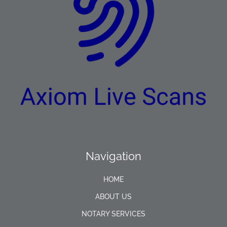
Navigation
HOME
ABOUT US
NOTARY SERVICES