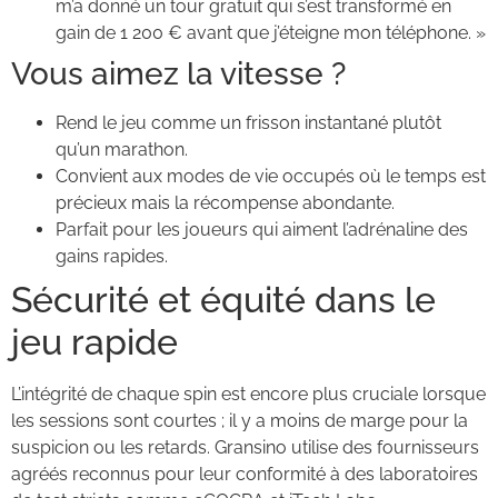
m’a donné un tour gratuit qui s’est transformé en
gain de 1 200 € avant que j’éteigne mon téléphone. »
Vous aimez la vitesse ?
Rend le jeu comme un frisson instantané plutôt
qu’un marathon.
Convient aux modes de vie occupés où le temps est
précieux mais la récompense abondante.
Parfait pour les joueurs qui aiment l’adrénaline des
gains rapides.
Sécurité et équité dans le
jeu rapide
L’intégrité de chaque spin est encore plus cruciale lorsque
les sessions sont courtes ; il y a moins de marge pour la
suspicion ou les retards. Gransino utilise des fournisseurs
agréés reconnus pour leur conformité à des laboratoires