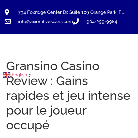
794 Foxridge Center Dr. Suite 109 Orange Park, FL
info@axiomlivescans.com
904-299-9984
Gransino Casino
English
▼
Review : Gains
rapides et jeu intense
pour le joueur
occupé