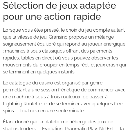
Sélection de jeux adaptée
pour une action rapide
Lorsque vous êtes pressé, le choix du jeu compte autant
que la vitesse de jeu. Gransino propose un mélange
soigneusement équilibré qui répond au joueur énergique
: machines à sous classiques offrant des paiements
rapides, tables en direct où vous pouvez observer les
mouvements du croupier en temps réel, et jeux crash qui
se terminent en quelques instants.
Le catalogue du casino est organisé par genre,
permettant à une session frénétique de commencer avec
une machine à sous à trois rouleaux, de passer à
Lightning Roulette, et de se terminer avec quelques free
spins — tout cela en une seule minute.
Étant donné que la plateforme héberge des jeux de
studios leaders — Evolution, Pragmatic Play, NetEnt — la