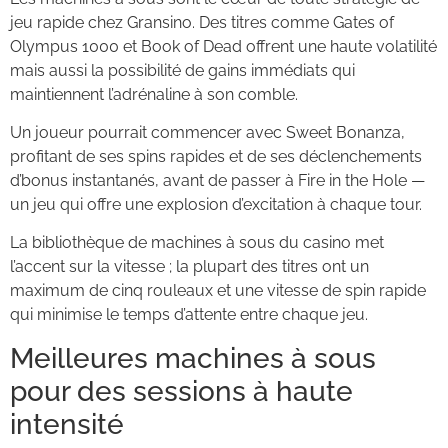
jeu rapide chez Gransino. Des titres comme Gates of
Olympus 1000 et Book of Dead offrent une haute volatilité
mais aussi la possibilité de gains immédiats qui
maintiennent l’adrénaline à son comble.
Un joueur pourrait commencer avec Sweet Bonanza,
profitant de ses spins rapides et de ses déclenchements
d’bonus instantanés, avant de passer à Fire in the Hole —
un jeu qui offre une explosion d’excitation à chaque tour.
La bibliothèque de machines à sous du casino met
l’accent sur la vitesse ; la plupart des titres ont un
maximum de cinq rouleaux et une vitesse de spin rapide
qui minimise le temps d’attente entre chaque jeu.
Meilleures machines à sous
pour des sessions à haute
intensité