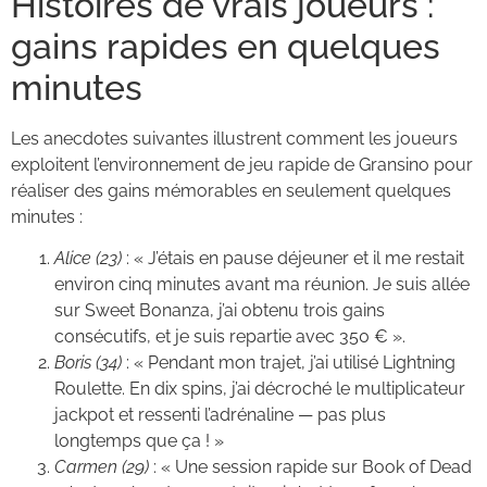
Histoires de vrais joueurs :
gains rapides en quelques
minutes
Les anecdotes suivantes illustrent comment les joueurs
exploitent l’environnement de jeu rapide de Gransino pour
réaliser des gains mémorables en seulement quelques
minutes :
Alice (23)
: « J’étais en pause déjeuner et il me restait
environ cinq minutes avant ma réunion. Je suis allée
sur Sweet Bonanza, j’ai obtenu trois gains
consécutifs, et je suis repartie avec 350 € ».
Boris (34)
: « Pendant mon trajet, j’ai utilisé Lightning
Roulette. En dix spins, j’ai décroché le multiplicateur
jackpot et ressenti l’adrénaline — pas plus
longtemps que ça ! »
Carmen (29)
: « Une session rapide sur Book of Dead