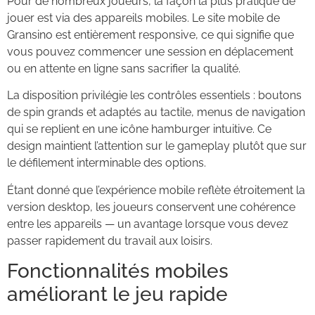
Pour de nombreux joueurs, la façon la plus pratique de
jouer est via des appareils mobiles. Le site mobile de
Gransino est entièrement responsive, ce qui signifie que
vous pouvez commencer une session en déplacement
ou en attente en ligne sans sacrifier la qualité.
La disposition privilégie les contrôles essentiels : boutons
de spin grands et adaptés au tactile, menus de navigation
qui se replient en une icône hamburger intuitive. Ce
design maintient l’attention sur le gameplay plutôt que sur
le défilement interminable des options.
Étant donné que l’expérience mobile reflète étroitement la
version desktop, les joueurs conservent une cohérence
entre les appareils — un avantage lorsque vous devez
passer rapidement du travail aux loisirs.
Fonctionnalités mobiles
améliorant le jeu rapide