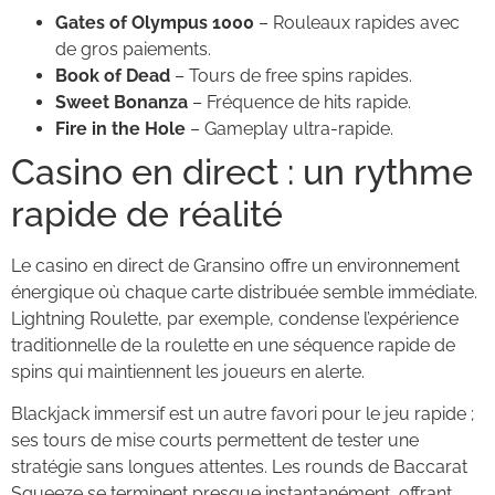
Gates of Olympus 1000
– Rouleaux rapides avec
de gros paiements.
Book of Dead
– Tours de free spins rapides.
Sweet Bonanza
– Fréquence de hits rapide.
Fire in the Hole
– Gameplay ultra-rapide.
Casino en direct : un rythme
rapide de réalité
Le casino en direct de Gransino offre un environnement
énergique où chaque carte distribuée semble immédiate.
Lightning Roulette, par exemple, condense l’expérience
traditionnelle de la roulette en une séquence rapide de
spins qui maintiennent les joueurs en alerte.
Blackjack immersif est un autre favori pour le jeu rapide ;
ses tours de mise courts permettent de tester une
stratégie sans longues attentes. Les rounds de Baccarat
Squeeze se terminent presque instantanément, offrant