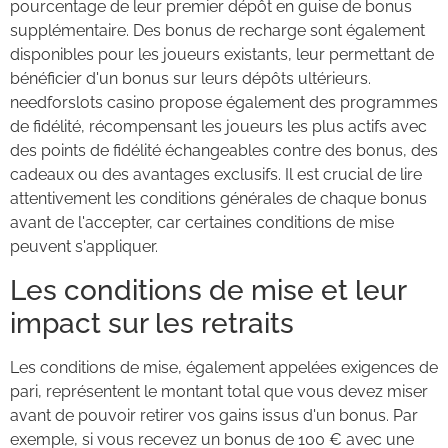
pourcentage de leur premier dépôt en guise de bonus
supplémentaire. Des bonus de recharge sont également
disponibles pour les joueurs existants, leur permettant de
bénéficier d'un bonus sur leurs dépôts ultérieurs.
needforslots casino propose également des programmes
de fidélité, récompensant les joueurs les plus actifs avec
des points de fidélité échangeables contre des bonus, des
cadeaux ou des avantages exclusifs. Il est crucial de lire
attentivement les conditions générales de chaque bonus
avant de l'accepter, car certaines conditions de mise
peuvent s'appliquer.
Les conditions de mise et leur
impact sur les retraits
Les conditions de mise, également appelées exigences de
pari, représentent le montant total que vous devez miser
avant de pouvoir retirer vos gains issus d'un bonus. Par
exemple, si vous recevez un bonus de 100 € avec une