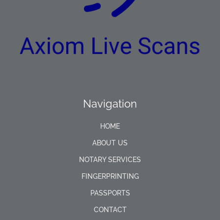
Navigation
HOME
ABOUT US
NOTARY SERVICES
FINGERPRINTING
PASSPORTS
CONTACT