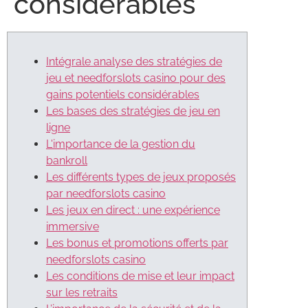
considérables
Intégrale analyse des stratégies de
jeu et needforslots casino pour des
gains potentiels considérables
Les bases des stratégies de jeu en
ligne
L'importance de la gestion du
bankroll
Les différents types de jeux proposés
par needforslots casino
Les jeux en direct : une expérience
immersive
Les bonus et promotions offerts par
needforslots casino
Les conditions de mise et leur impact
sur les retraits