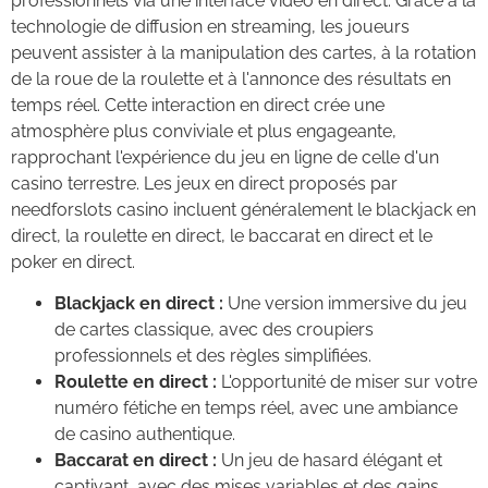
professionnels via une interface vidéo en direct. Grâce à la
technologie de diffusion en streaming, les joueurs
peuvent assister à la manipulation des cartes, à la rotation
de la roue de la roulette et à l'annonce des résultats en
temps réel. Cette interaction en direct crée une
atmosphère plus conviviale et plus engageante,
rapprochant l'expérience du jeu en ligne de celle d'un
casino terrestre. Les jeux en direct proposés par
needforslots casino incluent généralement le blackjack en
direct, la roulette en direct, le baccarat en direct et le
poker en direct.
Blackjack en direct :
Une version immersive du jeu
de cartes classique, avec des croupiers
professionnels et des règles simplifiées.
Roulette en direct :
L'opportunité de miser sur votre
numéro fétiche en temps réel, avec une ambiance
de casino authentique.
Baccarat en direct :
Un jeu de hasard élégant et
captivant, avec des mises variables et des gains