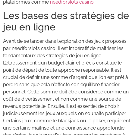
plateformes comme
needforslots casino
.
Les bases des stratégies de
jeu en ligne
Avant de se lancer dans l'exploration des jeux proposés
par needforslots casino, il est impératif de maîtriser les
fondamentaux des stratégies de jeu en ligne.
L’établissement d’un budget clair et précis constitue le
point de départ de toute approche responsable. Il est
crucial de définir une somme d'argent que l'on est prêt à
perdre sans que cela n'affecte son équilibre financier
personnel. Cette somme doit être considérée comme un
coût de divertissement et non comme une source de
revenus potentielle. Ensuite, il est essentiel de choisir
judicieusement les jeux auxquels on souhaite participer.
Certains jeux, comme le blackjack ou le poker, requièrent
une certaine maîtrise et une connaissance approfondie