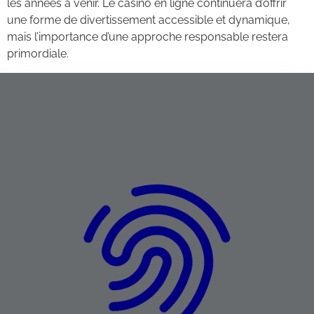
les années à venir. Le casino en ligne continuera d’offrir
une forme de divertissement accessible et dynamique,
mais l’importance d’une approche responsable restera
primordiale.