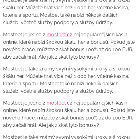
Mostbet je také známý svými vysokými úroky a širokou
škálu her. Můžete hrát více než 1 000 her, včetně kasina,
loterie a sportu. Mostbet také nabízí několik dalších
služeb, včetně služby podpory a služby údržby.
Mostbet je jedno z
mostbet cz
nejpopulárnějších kasin
online, které nabízí širokou škálu her a bonusů. Pokud jste
nového hráče, můžete získat bonus 100% až do 100 EUR,
aby začali hrát. Ale jak získat tyto bonusy?
Mostbet je také známý svými vysokými úroky a širokou
škálu her. Můžete hrát více než 1 000 her, včetně kasina,
loterie a sportu. Mostbet také nabízí několik dalších
služeb, včetně služby podpory a služby údržby.
Mostbet je jedno z
mostbet cz
nejpopulárnějších kasin
online, které nabízí širokou škálu her a bonusů. Pokud jste
nového hráče, můžete získat bonus 100% až do 100 EUR,
aby začali hrát. Ale jak získat tyto bonusy?
Mostbet je také známý svými vysokými úroky a širokou