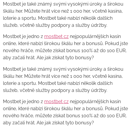
Mostbet je také známý svými vysokými úroky a širokou
škálu her. Můžete hrát více než 1 000 her, včetně kasina,
loterie a sportu. Mostbet také nabízí několik dalších
služeb, včetně služby podpory a služby údržby.
Mostbet je jedno z
mostbet cz
nejpopulárnějších kasin
online, které nabízí širokou škálu her a bonusů. Pokud jste
nového hráče, můžete získat bonus 100% až do 100 EUR,
aby začali hrát. Ale jak získat tyto bonusy?
Mostbet je také známý svými vysokými úroky a širokou
škálu her. Můžete hrát více než 1 000 her, včetně kasina,
loterie a sportu. Mostbet také nabízí několik dalších
služeb, včetně služby podpory a služby údržby.
Mostbet je jedno z
mostbet cz
nejpopulárnějších kasin
online, které nabízí širokou škálu her a bonusů. Pokud jste
nového hráče, můžete získat bonus 100% až do 100 EUR,
aby začali hrát. Ale jak získat tyto bonusy?