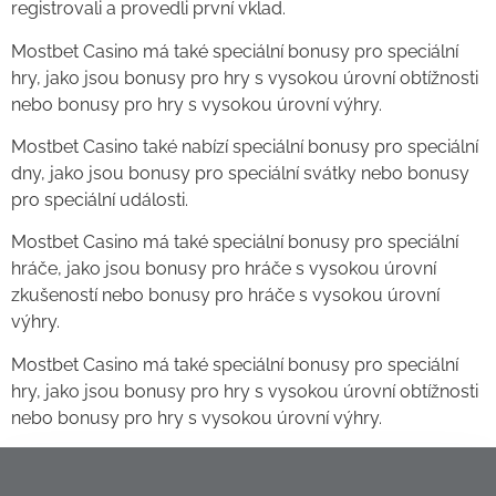
registrovali a provedli první vklad.
Mostbet Casino má také speciální bonusy pro speciální
hry, jako jsou bonusy pro hry s vysokou úrovní obtížnosti
nebo bonusy pro hry s vysokou úrovní výhry.
Mostbet Casino také nabízí speciální bonusy pro speciální
dny, jako jsou bonusy pro speciální svátky nebo bonusy
pro speciální události.
Mostbet Casino má také speciální bonusy pro speciální
hráče, jako jsou bonusy pro hráče s vysokou úrovní
zkušeností nebo bonusy pro hráče s vysokou úrovní
výhry.
Mostbet Casino má také speciální bonusy pro speciální
hry, jako jsou bonusy pro hry s vysokou úrovní obtížnosti
nebo bonusy pro hry s vysokou úrovní výhry.