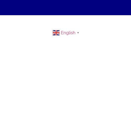
S
CONTACT US
English
▼