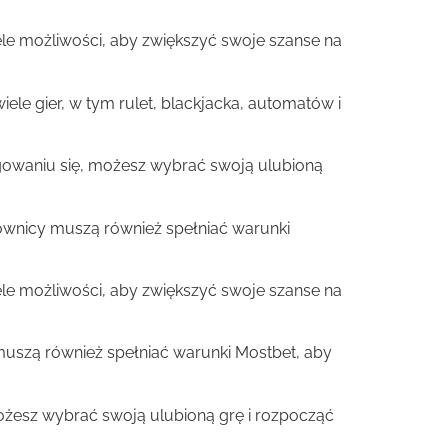
le możliwości, aby zwiększyć swoje szanse na
ele gier, w tym rulet, blackjacka, automatów i
logowaniu się, możesz wybrać swoją ulubioną
kownicy muszą również spełniać warunki
le możliwości, aby zwiększyć swoje szanse na
 muszą również spełniać warunki Mostbet, aby
możesz wybrać swoją ulubioną grę i rozpocząć