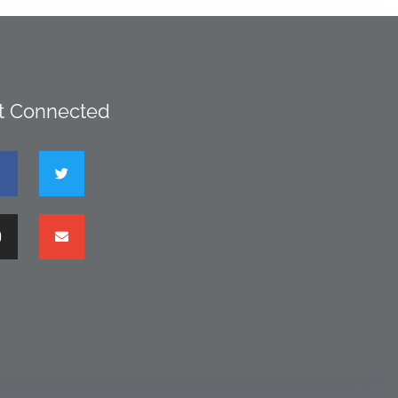
t Connected