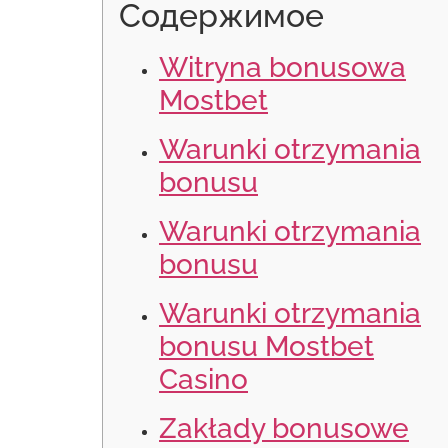
Содержимое
Witryna bonusowa
Mostbet
Warunki otrzymania
bonusu
Warunki otrzymania
bonusu
Warunki otrzymania
bonusu Mostbet
Casino
Zakłady bonusowe