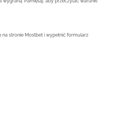
 wygraną. Pamiętaj, aby przeczytać warunki
 na stronie Mostbet i wypełnić formularz