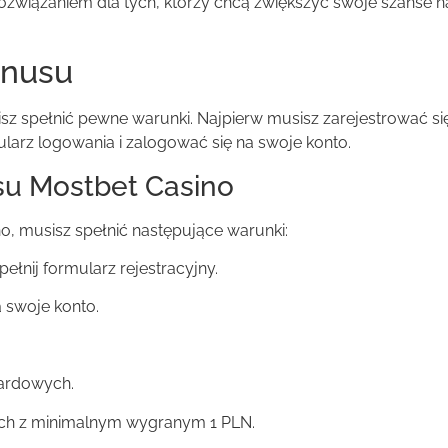
wiązaniem dla tych, którzy chcą zwiększyć swoje szanse na
onusu
z spełnić pewne warunki. Najpierw musisz zarejestrować się
ularz logowania i zalogować się na swoje konto.
su Mostbet Casino
o, musisz spełnić następujące warunki:
pełnij formularz rejestracyjny.
a swoje konto.
zardowych.
ch z minimalnym wygranym 1 PLN.