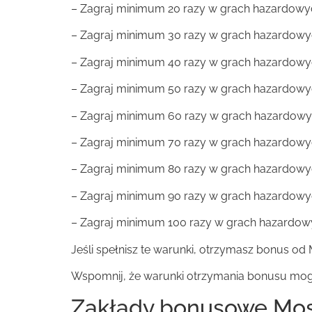
– Zagraj minimum 20 razy w grach hazardow
– Zagraj minimum 30 razy w grach hazardow
– Zagraj minimum 40 razy w grach hazardow
– Zagraj minimum 50 razy w grach hazardow
– Zagraj minimum 60 razy w grach hazardow
– Zagraj minimum 70 razy w grach hazardow
– Zagraj minimum 80 razy w grach hazardow
– Zagraj minimum 90 razy w grach hazardow
– Zagraj minimum 100 razy w grach hazardo
Jeśli spełnisz te warunki, otrzymasz bonus od
Wspomnij, że warunki otrzymania bonusu mogą
Zakłady bonusowe Mos