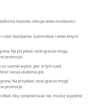
latforma hazardu oferuje wiele możliwości
 rulet, blackjacka, automatów i wiele innych.
graną. Na przykład, nowi gracze mogą
ne promocje.
on szeroki wybór gier, w tym rulet,
ybrać swoją ulubioną grę.
raną. Na przykład, nowi gracze mogli
ne promocje.
Mostbet. Aby zarejestrować się, musisz wypełnić