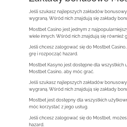
Jeśli szukasz najlepszych zakładów bonusowyc
wygraną. Wśród nich znajdują się zakłady b
Mostbet Casino jest jednym z najpopularniejszy
wiele innych. Wśród nich znajdują się również gr
Jeśli chcesz zalogować się do Mostbet Casino,
grę i rozpocząć hazard.
Mostbet Kasyno jest dostępne dla wszystkich 
Mostbet Casino, aby móc grać.
Jeśli szukasz najlepszych zakładów bonusowyc
wygraną. Wśród nich znajdują się zakłady b
Mostbet jest dostępny dla wszystkich użytkow
móc korzystać z jego usług.
Jeśli chcesz zalogować się do Mostbet, możesz
hazard.