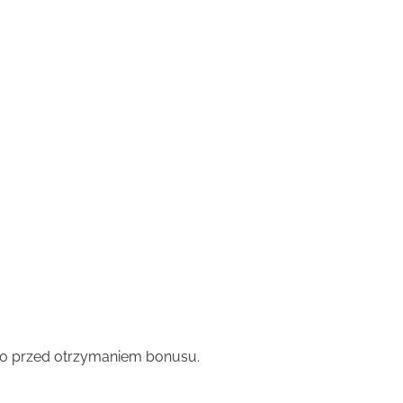
no przed otrzymaniem bonusu.