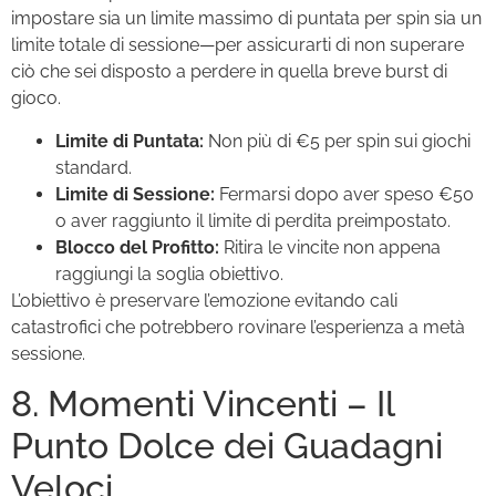
impostare sia un limite massimo di puntata per spin sia un
limite totale di sessione—per assicurarti di non superare
ciò che sei disposto a perdere in quella breve burst di
gioco.
Limite di Puntata:
Non più di €5 per spin sui giochi
standard.
Limite di Sessione:
Fermarsi dopo aver speso €50
o aver raggiunto il limite di perdita preimpostato.
Blocco del Profitto:
Ritira le vincite non appena
raggiungi la soglia obiettivo.
L’obiettivo è preservare l’emozione evitando cali
catastrofici che potrebbero rovinare l’esperienza a metà
sessione.
8. Momenti Vincenti – Il
Punto Dolce dei Guadagni
Veloci