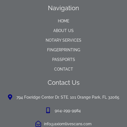
Navigation
HOME
ABOUT US
NOTARY SERVICES
FINGERPRINTING
PASSPORTS
CONTACT
Contact Us
794 Foxridge Center Dr. STE. 101 Orange Park, FL 32065
904-299-9984
info@axiomlivescans.com