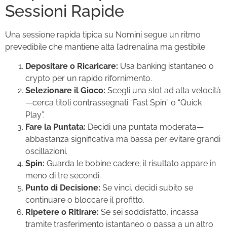
Sessioni Rapide
Una sessione rapida tipica su Nomini segue un ritmo
prevedibile che mantiene alta l’adrenalina ma gestibile:
Depositare o Ricaricare:
Usa banking istantaneo o
crypto per un rapido rifornimento.
Selezionare il Gioco:
Scegli una slot ad alta velocità
—cerca titoli contrassegnati “Fast Spin” o “Quick
Play”.
Fare la Puntata:
Decidi una puntata moderata—
abbastanza significativa ma bassa per evitare grandi
oscillazioni.
Spin:
Guarda le bobine cadere; il risultato appare in
meno di tre secondi.
Punto di Decisione:
Se vinci, decidi subito se
continuare o bloccare il profitto.
Ripetere o Ritirare:
Se sei soddisfatto, incassa
tramite trasferimento istantaneo o passa a un altro