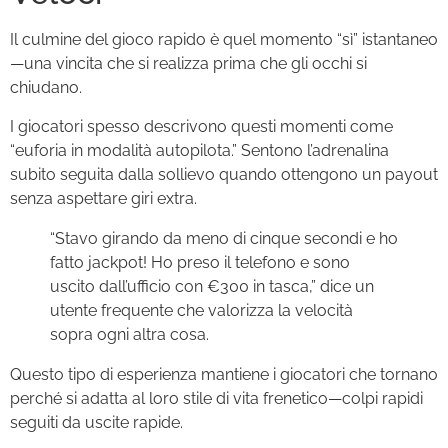
Il culmine del gioco rapido è quel momento “sì” istantaneo
—una vincita che si realizza prima che gli occhi si
chiudano.
I giocatori spesso descrivono questi momenti come
“euforia in modalità autopilota.” Sentono l’adrenalina
subito seguita dalla sollievo quando ottengono un payout
senza aspettare giri extra.
“Stavo girando da meno di cinque secondi e ho
fatto jackpot! Ho preso il telefono e sono
uscito dall’ufficio con €300 in tasca,” dice un
utente frequente che valorizza la velocità
sopra ogni altra cosa.
Questo tipo di esperienza mantiene i giocatori che tornano
perché si adatta al loro stile di vita frenetico—colpi rapidi
seguiti da uscite rapide.