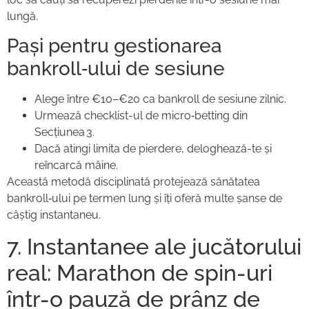
lungă.
Pași pentru gestionarea
bankroll‑ului de sesiune
Alege între €10–€20 ca bankroll de sesiune zilnic.
Urmează checklist-ul de micro‑betting din
Secțiunea 3.
Dacă atingi limita de pierdere, deloghează-te și
reîncarcă mâine.
Această metodă disciplinată protejează sănătatea
bankroll‑ului pe termen lung și îți oferă multe șanse de
câștig instantaneu.
7. Instantanee ale jucătorului
real: Marathon de spin-uri
într-o pauză de prânz de