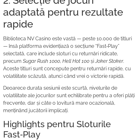
2. Selecție de jocuri
adaptată pentru rezultate
rapide
Biblioteca NV Casino este vastă — peste 10.000 de titluri
— însă platforma evidențiază o secțiune “Fast‑Play”
selectată, care include sloturi cu returnări ridicate,
precum
Sugar Rush 1000
,
Hell Hot 100
și
Joker Stoker
.
Aceste titluri sunt concepute pentru returnări rapide, cu
volatilitate scăzută, atunci când vrei o victorie rapidă.
Deoarece durata sesiunii este scurtă, nivelurile de
volatilitate ale jocurilor sunt echilibrate pentru a oferi plăți
frecvente, dar și câte o lovitură mare ocazională,
menținând jucătorii implicați.
Highlights pentru Sloturile
Fast‑Play