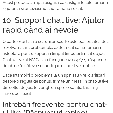
Acest protocol simplu asigură că câștigurile tale rămân în
siguranță și entuziasmul tău rămâne ridicat.
10. Support chat live: Ajutor
rapid când ai nevoie
O parte esențială a sesiunilor scurte este posibilitatea de a
rezolva instant problemele, astfel încât să nu rămâi în
așteptare pentru suport în timpul timpului limitat de joc.
Chat-ul live al NV Casino funcționează 24/7 și răspunde
de obicei în câteva secunde pe dispozitive mobile.
Dacă întâmpini o problemă la un spin sau vrei clarificări
despre o regulă de bonus, trimite un mesaj în chat-ul live
din colțul de jos; te vor ghida spre o soluție fără a-ți
întrerupe fluxul.
Întrebări frecvente pentru chat-
ul live (Răspunsuri rapide)