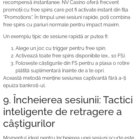
recompensă instantanee. NV Casino oferă frecvent
promoții cu free spins care pot fi activate instant din fila
“Promotions”. În timpul unei sesiuni rapide, poți combina
free spins cu pariuri normale pentru impact maxim.
Un exemplu tipic de sesiune rapidă ar putea fi:
Alege un joc cu trigger pentru free spin.
Activează toate free spins disponibile (ex., 10 FS).
Folosește câștigurile din FS pentru a plasa o rotire
plătită suplimentară înainte de a te opri.
Această metodă menține sesiunea captivantă fără a-ți
epuiza bankroll-ul.
9. Încheierea sesiunii: Tactici
inteligente de retragere a
câștigurilor
Momentul ideal pentru încheierea unei sesiuni scurte este