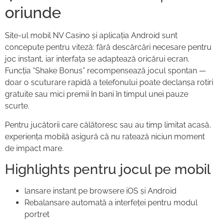
oriunde
Site-ul mobil NV Casino și aplicația Android sunt
concepute pentru viteză: fără descărcări necesare pentru
joc instant, iar interfața se adaptează oricărui ecran.
Funcția “Shake Bonus” recompensează jocul spontan —
doar o scuturare rapidă a telefonului poate declanșa rotiri
gratuite sau mici premii în bani în timpul unei pauze
scurte.
Pentru jucătorii care călătoresc sau au timp limitat acasă,
experiența mobilă asigură că nu ratează niciun moment
de impact mare.
Highlights pentru jocul pe mobil
lansare instant pe browsere iOS și Android
Rebalansare automată a interfeței pentru modul
portret