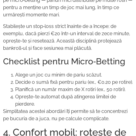
pe micro‑betting — pariuri mici distribuite pe multe rotiri —
pentru a menține un timp de joc mai lung, în timp ce
urmărești momente mari.
Stabilește un stop‑loss strict înainte de a începe; de
exemplu, dacă pierzi €20 într-un interval de zece minute,
oprește-te și resetează. Această disciplină protejează
bankroll‑ul și face sesiunea mai plăcută.
Checklist pentru Micro‑Betting
Alege un joc cu minim de pariu scăzut.
Decide o sumă fixă pentru pariu (ex., €0.20 pe rotire).
Planifică un număr maxim de X rotiri (ex., 50 rotiri).
Oprește-te automat după atingerea limitei de
pierdere.
Simplitatea acestei abordări îți permite să te concentrezi
pe bucuria de a juca, nu pe calcule complicate.
4. Confort mobil: rotește de