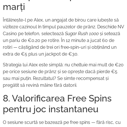
marți
Întâlnește-l pe Alex, un angajat de birou care iubește să
viziteze cazinoul în timpul pauzelor de prânz. Deschide NV
Casino pe telefon, selectează
Sugar Rush 1000
și setează
un pariu de €0.20 pe rotire. În 12 minute a jucat 60 de
rotiri — câștigând de trei ori free‑spin-uri și obținând un
extra de €5 plus un jackpot de €30.
Strategia lui Alex este simplă: nu cheltuie mai mult de €20
pe orice sesiune de prânz și se oprește dacă pierde €5
sau mai puțin. Rezultatul? Se simte recompensat și
pregătit să revină mâine fără datorii.
8. Valorificarea Free Spins
pentru joc instantaneu
O sesiune scurtă se bazează pe free spins — fără risc, cu