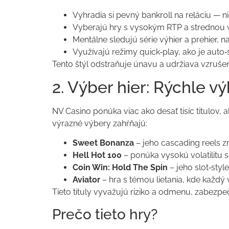
Vyhradia si pevný bankroll na reláciu — ni
Vyberajú hry s vysokým RTP a strednou vo
Mentálne sledujú série výhier a prehier, 
Využívajú režimy quick‑play, ako je auto‑s
Tento štýl odstraňuje únavu a udržiava vzrušen
2. Výber hier: Rýchle v
NV Casino ponúka viac ako desať tisíc titulov, 
výrazné výbery zahŕňajú:
Sweet Bonanza
– jeho cascading reels z
Hell Hot 100
– ponúka vysokú volatilitu 
Coin Win: Hold The Spin
– jeho slot‑sty
Aviator
– hra s témou lietania, kde každý 
Tieto tituly vyvažujú riziko a odmenu, zabez
Prečo tieto hry?