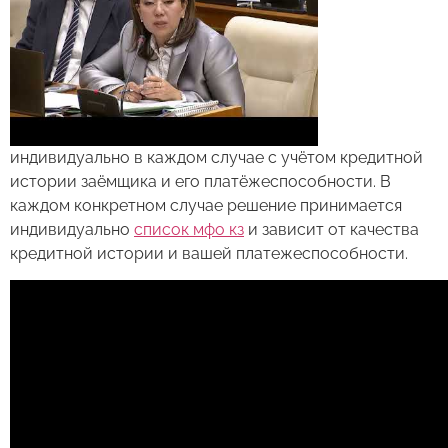
индивидуально в каждом случае с учётом кредитной
истории заёмщика и его платёжеспособности. В
каждом конкретном случае решение принимается
индивидуально
список мфо кз
и зависит от качества
кредитной истории и вашей платежеспособности.