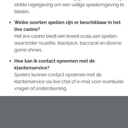
strikte regelgeving om een veilige speelomgeving te
bieden.
Welke soorten spellen zijn er beschikbaar in het
live casino?
Het live casino biedt een breed scala aan spellen,
waaronder roulette, blackjack, baccarat en diverse
game shows.
Hoe kan ik contact opnemen met de
klantenservice?
Spelers kunnen contact opnemen met de
klantenservice via live chat of e-mail voor eventuele
vragen of ondersteuning.