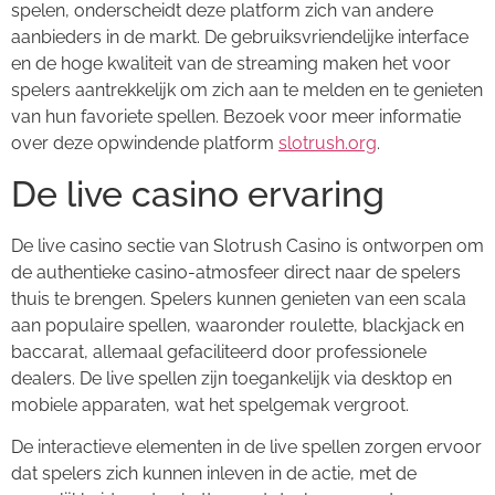
spelen, onderscheidt deze platform zich van andere
aanbieders in de markt. De gebruiksvriendelijke interface
en de hoge kwaliteit van de streaming maken het voor
spelers aantrekkelijk om zich aan te melden en te genieten
van hun favoriete spellen. Bezoek voor meer informatie
over deze opwindende platform
slotrush.org
.
De live casino ervaring
De live casino sectie van Slotrush Casino is ontworpen om
de authentieke casino-atmosfeer direct naar de spelers
thuis te brengen. Spelers kunnen genieten van een scala
aan populaire spellen, waaronder roulette, blackjack en
baccarat, allemaal gefaciliteerd door professionele
dealers. De live spellen zijn toegankelijk via desktop en
mobiele apparaten, wat het spelgemak vergroot.
De interactieve elementen in de live spellen zorgen ervoor
dat spelers zich kunnen inleven in de actie, met de