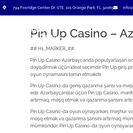
794 Foxridge Center Dr. STE. 101 Orange Park, FL 32065
info
Pin Up Casino – A
##
H1_MARKER_##
Pin Up Casino Azərbaycanda populyarlaşan onlay
dəyişdirmək üçün ideal secimdir. Pin Up giriş pr
oyun oynamasını təmin etməkdir.
Pin Up Casino-da geniş qazanma şansı və məşq
edir. Azərbaycanlılar üçün Pin Up Casino, mənfi
artırmaq, məşq etmək və qazanma şansını ar
Pin Up Casino-da oyun oynayarkən, məşhur və 
məşq etmək və qazanma şansını artırmaq mümk
mümkündür. Pin Up Casino-da oyun oynayaraq