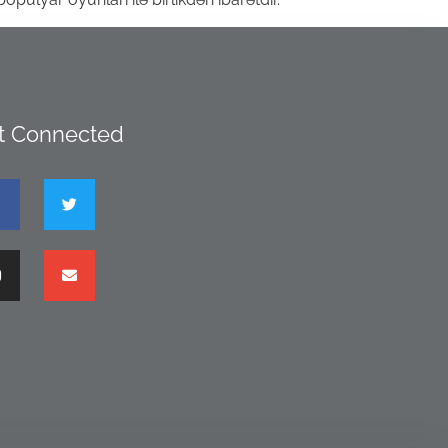
t Connected