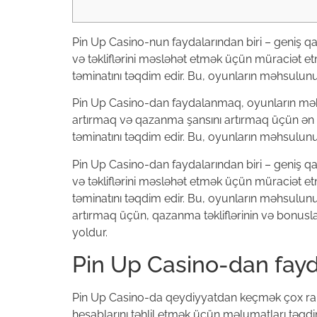
Pin Up Casino-nun faydalarından biri – geniş q
və təkliflərini məsləhət etmək üçün müraciət e
təminatını təqdim edir. Bu, oyunların məhsulun
Pin Up Casino-dan faydalanmaq, oyunların məh
artırmaq və qazanma şansını artırmaq üçün ən y
təminatını təqdim edir. Bu, oyunların məhsulun
Pin Up Casino-dan faydalarından biri – geniş q
və təkliflərini məsləhət etmək üçün müraciət e
təminatını təqdim edir. Bu, oyunların məhsulun
artırmaq üçün, qazanma təkliflərinin və bonusl
yoldur.
Pin Up Casino-dan fayda
Pin Up Casino-da qeydiyyatdan keçmək çox rahat
hesablarını təhlil etmək üçün məlumatları təqd