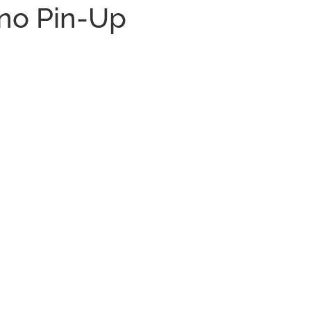
ino Pin-Up