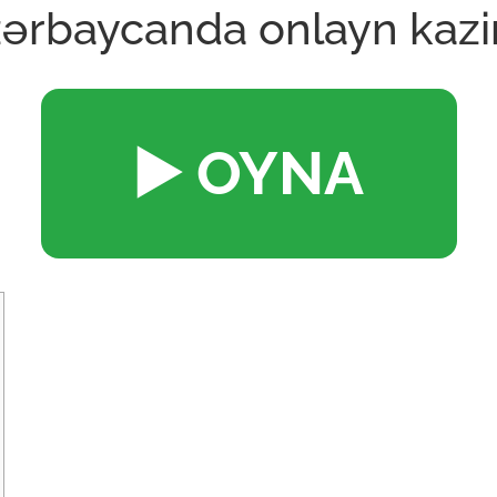
zərbaycanda onlayn kaz
▶️ OYNA