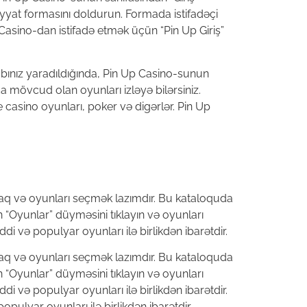
yat formasını doldurun. Formada istifadəçi
 Casino-dan istifadə etmək üçün “Pin Up Giriş”
bınız yaradıldığında, Pin Up Casino-sunun
mövcud olan oyunları izləyə bilərsiniz.
 casino oyunları, poker və digərlər. Pin Up
 və oyunları seçmək lazımdır. Bu kataloquda
“Oyunlar” düyməsini tıklayın və oyunları
və populyar oyunları ilə birlikdən ibarətdir.
 və oyunları seçmək lazımdır. Bu kataloquda
“Oyunlar” düyməsini tıklayın və oyunları
və populyar oyunları ilə birlikdən ibarətdir.
lyar oyunları ilə birlikdən ibarətdir.