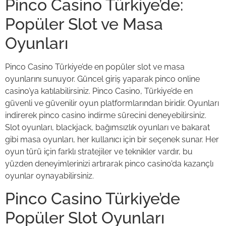
Pinco Casino Türkiye’de:
Popüler Slot ve Masa
Oyunları
Pinco Casino Türkiye’de en popüler slot ve masa
oyunlarını sunuyor. Güncel giriş yaparak pinco online
casino’ya katılabilirsiniz. Pinco Casino, Türkiye’de en
güvenli ve güvenilir oyun platformlarından biridir. Oyunları
indirerek pinco casino indirme sürecini deneyebilirsiniz.
Slot oyunları, blackjack, bağımsızlık oyunları ve bakarat
gibi masa oyunları, her kullanıcı için bir seçenek sunar. Her
oyun türü için farklı stratejiler ve teknikler vardır, bu
yüzden deneyimlerinizi artırarak pinco casino’da kazançlı
oyunlar oynayabilirsiniz.
Pinco Casino Türkiye’de
Popüler Slot Oyunları