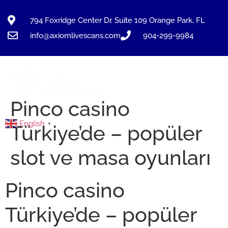
794 Foxridge Center Dr. Suite 109 Orange Park, FL
info@axiomlivescans.com
904-299-9984
Pinco casino
English
▼
Türkiye’de – popüler
slot ve masa oyunları
Pinco casino
Türkiye’de – popüler