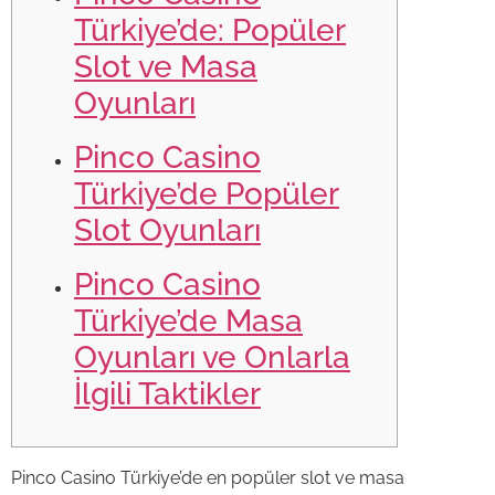
Türkiye’de: Popüler
Slot ve Masa
Oyunları
Pinco Casino
Türkiye’de Popüler
Slot Oyunları
Pinco Casino
Türkiye’de Masa
Oyunları ve Onlarla
İlgili Taktikler
Pinco Casino Türkiye’de en popüler slot ve masa