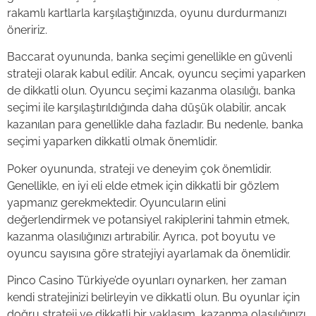
rakamlı kartlarla karşılaştığınızda, oyunu durdurmanızı
öneririz.
Baccarat oyununda, banka seçimi genellikle en güvenli
strateji olarak kabul edilir. Ancak, oyuncu seçimi yaparken
de dikkatli olun. Oyuncu seçimi kazanma olasılığı, banka
seçimi ile karşılaştırıldığında daha düşük olabilir, ancak
kazanılan para genellikle daha fazladır. Bu nedenle, banka
seçimi yaparken dikkatli olmak önemlidir.
Poker oyununda, strateji ve deneyim çok önemlidir.
Genellikle, en iyi eli elde etmek için dikkatli bir gözlem
yapmanız gerekmektedir. Oyuncuların elini
değerlendirmek ve potansiyel rakiplerini tahmin etmek,
kazanma olasılığınızı artırabilir. Ayrıca, pot boyutu ve
oyuncu sayısına göre stratejiyi ayarlamak da önemlidir.
Pinco Casino Türkiye’de oyunları oynarken, her zaman
kendi stratejinizi belirleyin ve dikkatli olun. Bu oyunlar için
doğru strateji ve dikkatli bir yaklaşım, kazanma olasılığınızı