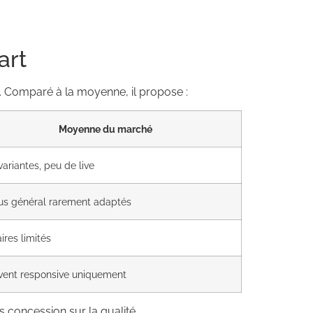
art
k. Comparé à la moyenne, il propose :
Moyenne du marché
variantes, peu de live
us général rarement adaptés
ires limités
vent responsive uniquement
 concession sur la qualité.