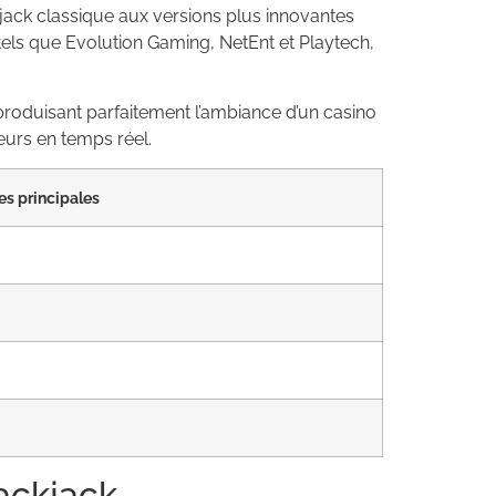
ckjack classique aux versions plus innovantes
els que Evolution Gaming, NetEnt et Playtech,
eproduisant parfaitement l’ambiance d’un casino
ueurs en temps réel.
es principales
lackjack