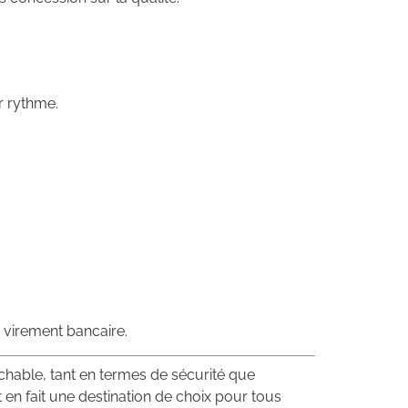
r rythme.
 virement bancaire.
ochable, tant en termes de sécurité que
 en fait une destination de choix pour tous