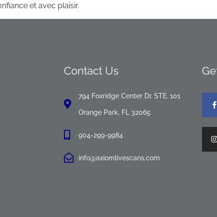
fiance et avec plaisir.
Contact Us
Ge
794 Foxridge Center Dr. STE. 101
Orange Park, FL 32065
904-299-9984
info@axiomlivescans.com