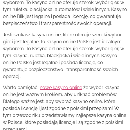
wyborem. To kasyno online oferuje szeroki wybór gier, w
tym ruletka, blackjacka, automatów i wiele innych. Kasyno
online Blik jest legalne i posiada licencję, co gwarantuje
bezpieczeństwo i transparentność swoich operacji.
Jeśli szukasz kasyna online, które oferuje szeroki wybór
gier i jest legalne, to kasyno online Polskie jest idealnym
wyborem. To kasyno online oferuje szeroki wybór gier, w
tym kasyna, ruletka, blackjacka i wiele innych. Kasyno
online Polskie jest legalne i posiada licencję, co
gwarantuje bezpieczeństwo i transparentność swoich
operacji.
Warto pamiętać,
nowe kasyno online
że wybór kasyna
online jest ważnym krokiem, aby uniknąć problemów.
Dlatego ważne jest, aby wybrać kasyno online, które
posiada licencję i jest zgodne z polskimi przepisami. W
tym przewodniku przedstawiamy najlepsze kasyna online
w Polsce, które posiadają licencję i są zgodne z polskimi
przepisami.