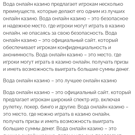
Вода онлайн казино предлагает игрокам несколько
преимуществ, которые делают его одним из лучших
онлайн казино. Вода онлайн казино – это безопасное
и надежное место, где игроки могут играть в казино
онлайн, не опасаясь за свою безопасность. Вода
онлайн казино – это официальный сайт, который
обеспечивает игрокам конфиденциальность и
анонимность. Вода онлайн казино – это место, где
игроки могут играть в казино онлайн, получать призы
и иметь возможность выиграть большие суммы денег.
Вода онлайн казино – это лучшее онлайн казино
Вода онлайн казино – это официальный сайт, который
предлагает игрокам широкий спектр игр, включая
рулетку, покер, бинго и другие. Вода онлайн казино –
это место, где можно играть в казино онлайн,
получать призы и иметь возможность выиграть
большие суммы денег. Вода онлайн казино – это