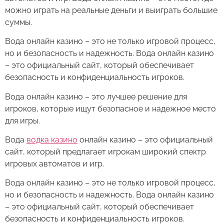
можно играть на реальные деньги и выиграть большие
суммы.
Вода онлайн казино – это не только игровой процесс,
но и безопасность и надежность. Вода онлайн казино
– это официальный сайт, который обеспечивает
безопасность и конфиденциальность игроков.
Вода онлайн казино – это лучшее решение для
игроков, которые ищут безопасное и надежное место
для игры.
Вода
водка казино
онлайн казино – это официальный
сайт, который предлагает игрокам широкий спектр
игровых автоматов и игр.
Вода онлайн казино – это не только игровой процесс,
но и безопасность и надежность. Вода онлайн казино
– это официальный сайт, который обеспечивает
безопасность и конфиденциальность игроков.