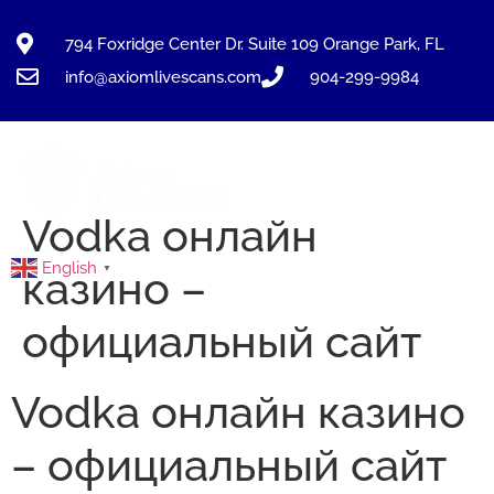
794 Foxridge Center Dr. Suite 109 Orange Park, FL
info@axiomlivescans.com
904-299-9984
Vodka онлайн
English
▼
казино –
официальный сайт
Vodka онлайн казино
– официальный сайт