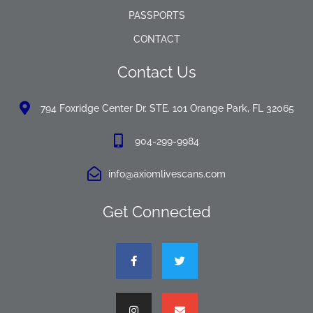
PASSPORTS
CONTACT
Contact Us
794 Foxridge Center Dr. STE. 101 Orange Park, FL 32065
904-299-9984
info@axiomlivescans.com
Get Connected