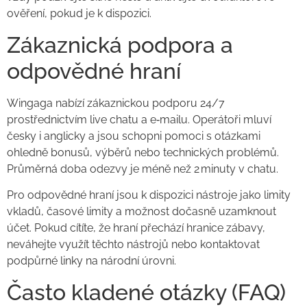
ověření, pokud je k dispozici.
Zákaznická podpora a
odpovědné hraní
Wingaga nabízí zákaznickou podporu 24/7
prostřednictvím live chatu a e‑mailu. Operátoři mluví
česky i anglicky a jsou schopni pomoci s otázkami
ohledně bonusů, výběrů nebo technických problémů.
Průměrná doba odezvy je méně než 2 minuty v chatu.
Pro odpovědné hraní jsou k dispozici nástroje jako limity
vkladů, časové limity a možnost dočasně uzamknout
účet. Pokud cítíte, že hraní přechází hranice zábavy,
neváhejte využít těchto nástrojů nebo kontaktovat
podpůrné linky na národní úrovni.
Často kladené otázky (FAQ)