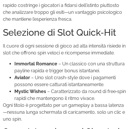
rapido costringe i giocatori a fidarsi dell’istinto piuttosto
che analizzare troppo gli esiti—un vantaggio psicologico
che mantiene l’esperienza fresca.
Selezione di Slot Quick‑Hit
Il cuore di ogni sessione di gioco ad alta intensità risiede in
slot che offrono spin veloci e ricompense immediate.
Immortal Romance
– Un classico con una struttura
payline rapida e trigger bonus istantanei.
Aviator
– Uno slot crash-style dove i pagamenti
possono essere catturati istantaneamente.
Mystic Wishes
– Caratterizzato da round di free‑spin
rapidi che mantengono il ritmo vivace.
Ogni titolo è progettato per un gameplay a bassa latenza
—nessuna lunga schermata di caricamento, solo un clic e
uno spin.