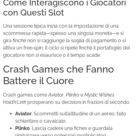
Come Interagiscono i Giocatori
con Questi Slot
Una sessione tipica inizia con la impostazione di una
scommessa rapida—spesso una singola moneta—e si
gira finché non si raggiunge la soglia di pagamento o si
attiva un free‑spin. Il ciclo si ripete finché il portafoglio del
giocatore non si esaurisce o il tempo scade.
Crash Games che Fanno
Battere il Cuore
Crash games come
Aviator
,
Plinko
e
Mystic Wishes
Hold’n’Link
prosperano su decisioni in frazioni di secondo.
Aviator
: Scommetti sull’altitudine di un aereo; fallo
schiantare o cavalcalo.
Plinko
: Lascia cadere una fiches e guardala
rimbalzare verso potenziali moltiplicatori.