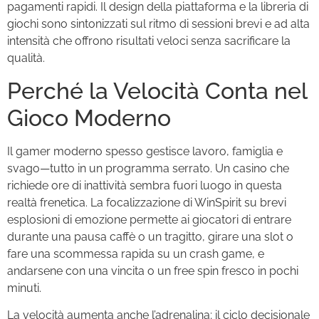
pagamenti rapidi. Il design della piattaforma e la libreria di
giochi sono sintonizzati sul ritmo di sessioni brevi e ad alta
intensità che offrono risultati veloci senza sacrificare la
qualità.
Perché la Velocità Conta nel
Gioco Moderno
Il gamer moderno spesso gestisce lavoro, famiglia e
svago—tutto in un programma serrato. Un casino che
richiede ore di inattività sembra fuori luogo in questa
realtà frenetica. La focalizzazione di WinSpirit su brevi
esplosioni di emozione permette ai giocatori di entrare
durante una pausa caffè o un tragitto, girare una slot o
fare una scommessa rapida su un crash game, e
andarsene con una vincita o un free spin fresco in pochi
minuti.
La velocità aumenta anche l’adrenalina; il ciclo decisionale