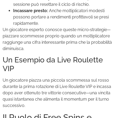
sessione può resettare il ciclo di rischio.
Incassare presto:
Anche moltiplicatori modesti
possono portare a rendimenti profittevoli se presi
rapidamente.
Un giocatore esperto conosce queste micro‑strategie—
piazzare scommesse proprio quando un moltiplicatore
raggiunge una cifra interessante prima che la probabilità
diminuisca.
Un Esempio da Live Roulette
VIP
Un giocatore piazza una piccola scommessa sul rosso
durante la prima rotazione di Live Roulette VIP e incassa
dopo aver ottenuto tre vittorie consecutive—una vincita
quasi istantanea che alimenta il momentum per il turno
successivo.
Il Ruolo di Free Spins e