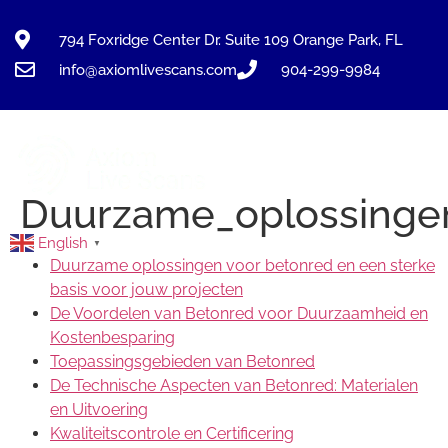
794 Foxridge Center Dr. Suite 109 Orange Park, FL
info@axiomlivescans.com
904-299-9984
Duurzame_oplossingen
English
▼
Duurzame oplossingen voor betonred en een sterke
basis voor jouw projecten
De Voordelen van Betonred voor Duurzaamheid en
Kostenbesparing
Toepassingsgebieden van Betonred
De Technische Aspecten van Betonred: Materialen
en Uitvoering
Kwaliteitscontrole en Certificering