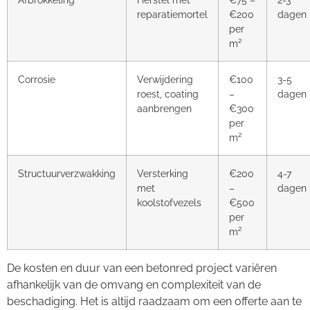
reparatiemortel
€200
dagen
per
m²
Corrosie
Verwijdering
€100
3-5
roest, coating
–
dagen
aanbrengen
€300
per
m²
Structuurverzwakking
Versterking
€200
4-7
met
–
dagen
koolstofvezels
€500
per
m²
De kosten en duur van een betonred project variëren
afhankelijk van de omvang en complexiteit van de
beschadiging. Het is altijd raadzaam om een offerte aan te