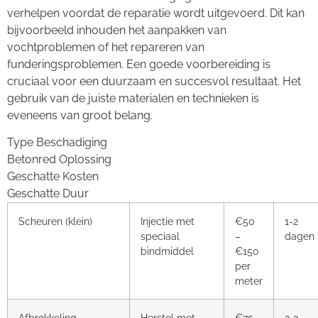
verhelpen voordat de reparatie wordt uitgevoerd. Dit kan
bijvoorbeeld inhouden het aanpakken van
vochtproblemen of het repareren van
funderingsproblemen. Een goede voorbereiding is
cruciaal voor een duurzaam en succesvol resultaat. Het
gebruik van de juiste materialen en technieken is
eveneens van groot belang.
Type Beschadiging
Betonred Oplossing
Geschatte Kosten
Geschatte Duur
Scheuren (klein)
Injectie met
€50
1-2
speciaal
–
dagen
bindmiddel
€150
per
meter
Afbrokkeling
Herstel met
€75 –
2-3