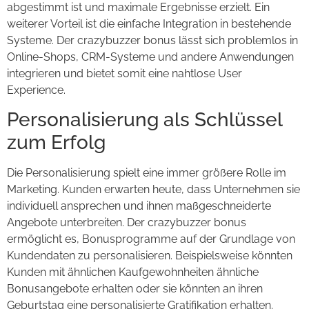
abgestimmt ist und maximale Ergebnisse erzielt. Ein
weiterer Vorteil ist die einfache Integration in bestehende
Systeme. Der crazybuzzer bonus lässt sich problemlos in
Online-Shops, CRM-Systeme und andere Anwendungen
integrieren und bietet somit eine nahtlose User
Experience.
Personalisierung als Schlüssel
zum Erfolg
Die Personalisierung spielt eine immer größere Rolle im
Marketing. Kunden erwarten heute, dass Unternehmen sie
individuell ansprechen und ihnen maßgeschneiderte
Angebote unterbreiten. Der crazybuzzer bonus
ermöglicht es, Bonusprogramme auf der Grundlage von
Kundendaten zu personalisieren. Beispielsweise könnten
Kunden mit ähnlichen Kaufgewohnheiten ähnliche
Bonusangebote erhalten oder sie könnten an ihren
Geburtstag eine personalisierte Gratifikation erhalten.