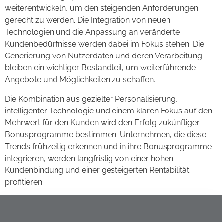
weiterentwickeln, um den steigenden Anforderungen
gerecht zu werden. Die Integration von neuen
Technologien und die Anpassung an veränderte
Kundenbedürfnisse werden dabei im Fokus stehen. Die
Generierung von Nutzerdaten und deren Verarbeitung
bleiben ein wichtiger Bestandteil, um weiterführende
Angebote und Möglichkeiten zu schaffen.
Die Kombination aus gezielter Personalisierung,
intelligenter Technologie und einem klaren Fokus auf den
Mehrwert für den Kunden wird den Erfolg zukünftiger
Bonusprogramme bestimmen. Unternehmen, die diese
Trends frühzeitig erkennen und in ihre Bonusprogramme
integrieren, werden langfristig von einer hohen
Kundenbindung und einer gesteigerten Rentabilität
profitieren.