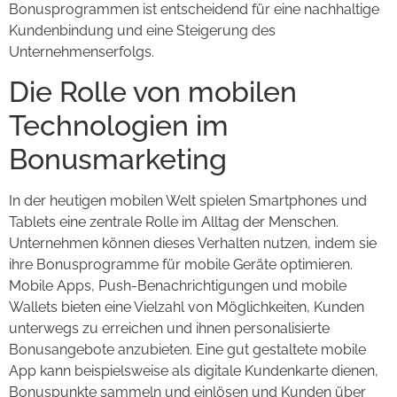
Bonusprogrammen ist entscheidend für eine nachhaltige
Kundenbindung und eine Steigerung des
Unternehmenserfolgs.
Die Rolle von mobilen
Technologien im
Bonusmarketing
In der heutigen mobilen Welt spielen Smartphones und
Tablets eine zentrale Rolle im Alltag der Menschen.
Unternehmen können dieses Verhalten nutzen, indem sie
ihre Bonusprogramme für mobile Geräte optimieren.
Mobile Apps, Push-Benachrichtigungen und mobile
Wallets bieten eine Vielzahl von Möglichkeiten, Kunden
unterwegs zu erreichen und ihnen personalisierte
Bonusangebote anzubieten. Eine gut gestaltete mobile
App kann beispielsweise als digitale Kundenkarte dienen,
Bonuspunkte sammeln und einlösen und Kunden über